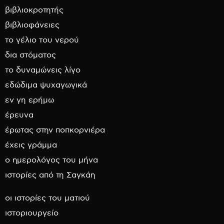
βιβλιοκροτητής
βιβλιοφάνειες
το γέλιο του νερού
δια στόματος
το δυναμώνεις λίγο
εδώδιμα ψυχαγωγικά
εν γη ερήμω
έρευνα
έρωτας στην ποπκορνιέρα
έχεις γράμμα
ο ημερολόγος του μήνα
ιστορίες από τη Σαγκάη
οι ιστορίες του ματιού
ιστοριουργείο