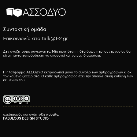
Συντακτική ομάδα
Επικοινωνία στο talk@1-2.gr
Δεν αναζητούμε συνεργάτες. Μία πρωτότυπη ιδέα όμως περί συνεργασίας θα
είναι πάντα ευπρόσδεκτη να ακουστεί και να μας διαψεύσει.
Η πλατφόρμα ΑΣΣΟΔΥΟ εκπροσωπεί μόνο το σύνολο των αρθρογράφων κι όχι
τον καθένα ξεχωριστά. Ο κάθε αρθρογράφος έχει την αποκλειστική ευθύνη των
κειμένων του.
σχεδιασμός και ανάπτυξη website:
FABULOUS
DESIGN STUDIO