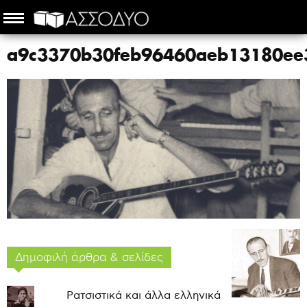
a9c3370b30feb96460aeb13180ee
Δημοφιλή άρθρα & σελίδες
Ρατσιστικά και άλλα ελληνικά