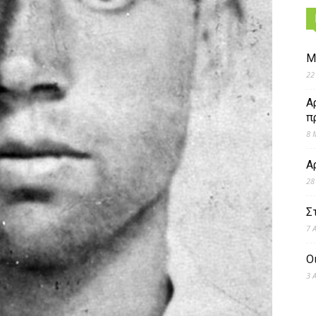
Μ
22
Α
π
8 
Α
28
Σ
7 
Ο
3 