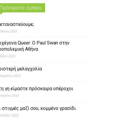
Πρόσφατα άρθρα
εταναστεύουμε;
 Μαΐου 2023
ρχέγονα Queer: O Paul Swan στην
ροπολεμική Αθήνα
Μαΐου 2023
ριστερή μελαγχολία
 Απριλίου 2023
τη γη είμαστε πρόσκαιρα υπέροχοι
Απριλίου 2023
ι στιγμές μαζί σου, κομμένο γρασίδι
Απριλίου 2023