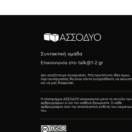
Συντακτική ομάδα
Επικοινωνία στο talk@1-2.gr
Δεν αναζητούμε συνεργάτες. Μία πρωτότυπη ιδέα όμως
περί συνεργασίας θα είναι πάντα ευπρόσδεκτη να ακουστ
και να μας διαψεύσει.
Η πλατφόρμα ΑΣΣΟΔΥΟ εκπροσωπεί μόνο το σύνολο των
αρθρογράφων κι όχι τον καθένα ξεχωριστά. Ο κάθε
αρθρογράφος έχει την αποκλειστική ευθύνη των κειμένω
του.