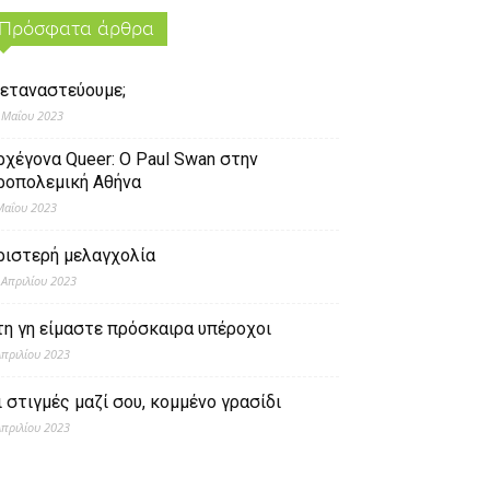
Πρόσφατα άρθρα
εταναστεύουμε;
 Μαΐου 2023
ρχέγονα Queer: O Paul Swan στην
ροπολεμική Αθήνα
Μαΐου 2023
ριστερή μελαγχολία
 Απριλίου 2023
τη γη είμαστε πρόσκαιρα υπέροχοι
Απριλίου 2023
ι στιγμές μαζί σου, κομμένο γρασίδι
Απριλίου 2023