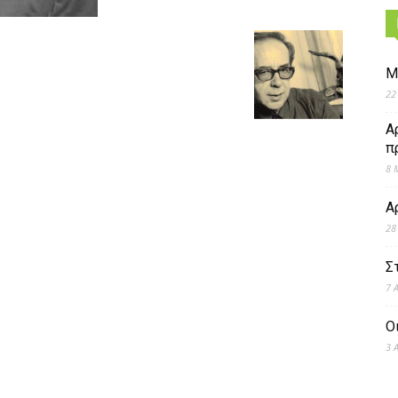
Μ
22
Α
π
8 
Α
28
Σ
7 
Ο
3 