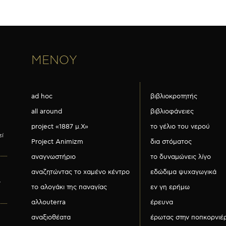
ΜΕΝΟΥ
ad hoc
βιβλιοκροτητής
all around
βιβλιοφάνειες
project «1887 μ.Χ»
το γέλιο του νερού
εί
Project Animizm
δια στόματος
αναγνωστήριο
το δυναμώνεις λίγο
αναζητώντας το χαμένο κέντρο
εδώδιμα ψυχαγωγικά
ν
το αλογάκι της παναγίας
εν γη ερήμω
αλλουterra
έρευνα
αναξιοθέατα
έρωτας στην ποπκορνιέ