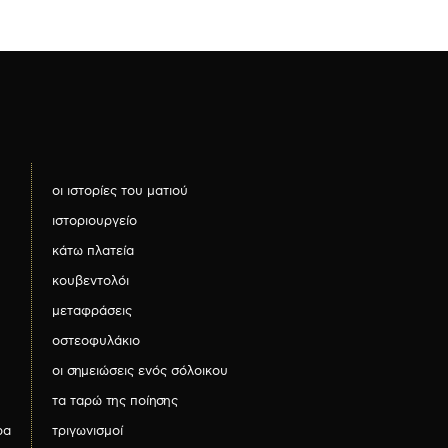
οι ιστορίες του ματιού
ιστοριουργείο
κάτω πλατεία
κουβεντολόι
μεταφράσεις
οστεοφυλάκιο
οι σημειώσεις ενός σόλοικου
τα ταρώ της ποίησης
ρα
τριγωνισμοί