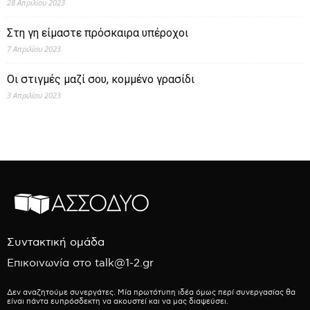
28 Απριλίου 2023
Στη γη είμαστε πρόσκαιρα υπέροχοι
7 Απριλίου 2023
Οι στιγμές μαζί σου, κομμένο γρασίδι
3 Απριλίου 2023
Συντακτική ομάδα
Επικοινωνία στο talk@1-2.gr
Δεν αναζητούμε συνεργάτες. Μία πρωτότυπη ιδέα όμως περί συνεργασίας θα
είναι πάντα ευπρόσδεκτη να ακουστεί και να μας διαψεύσει.