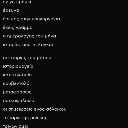
εν γη ερήμω
έρευνα
έρωτας στην ποπκορνιέρα
έχεις γράμμα
ο ημερολόγος του μήνα
ιστορίες από τη Σαγκάη
οι ιστορίες του ματιού
ιστοριουργείο
κάτω πλατεία
κουβεντολόι
μεταφράσεις
οστεοφυλάκιο
οι σημειώσεις ενός σόλοικου
τα ταρώ της ποίησης
τριγωνισμοί