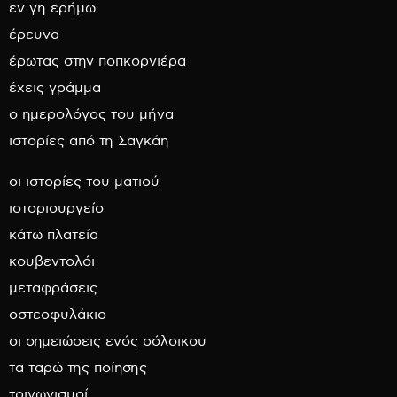
εν γη ερήμω
έρευνα
έρωτας στην ποπκορνιέρα
έχεις γράμμα
ο ημερολόγος του μήνα
ιστορίες από τη Σαγκάη
οι ιστορίες του ματιού
ιστοριουργείο
κάτω πλατεία
κουβεντολόι
μεταφράσεις
οστεοφυλάκιο
οι σημειώσεις ενός σόλοικου
τα ταρώ της ποίησης
τριγωνισμοί