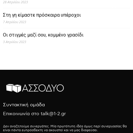
28 Απριλίου 2023
Στη γη είμαστε πρόσκαιρα υπέροχοι
7 Απριλίου 2023
Οι στιγμές μαζί σου, κομμένο γρασίδι
3 Απριλίου 2023
Συντακτική ομάδα
Επικοινωνία στο talk@1-2.gr
Δεν αναζητούμε συνεργάτες. Μία πρωτότυπη ιδέα όμως περί συνεργασίας θα
είναι πάντα ευπρόσδεκτη να ακουστεί και να μας διαψεύσει.