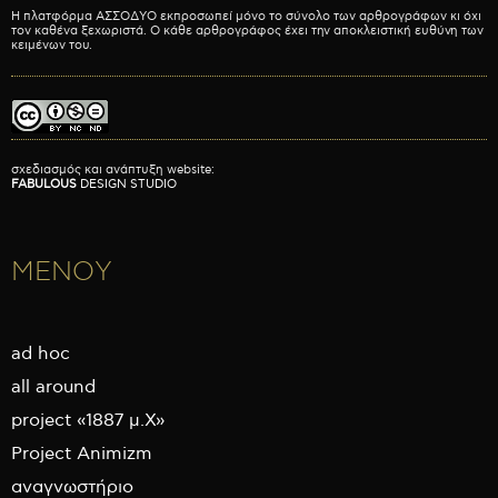
Η πλατφόρμα ΑΣΣΟΔΥΟ εκπροσωπεί μόνο το σύνολο των αρθρογράφων κι όχι
τον καθένα ξεχωριστά. Ο κάθε αρθρογράφος έχει την αποκλειστική ευθύνη των
κειμένων του.
σχεδιασμός και ανάπτυξη website:
FABULOUS
DESIGN STUDIO
ΜΕΝΟΥ
ad hoc
all around
project «1887 μ.Χ»
Project Animizm
αναγνωστήριο