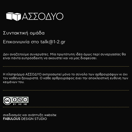
Συντακτική ομάδα
Επικοινωνία στο talk@1-2.gr
Δεν αναζητούμε συνεργάτες. Μία πρωτότυπη ιδέα όμως περί συνεργασίας θα
είναι πάντα ευπρόσδεκτη να ακουστεί και να μας διαψεύσει.
Η πλατφόρμα ΑΣΣΟΔΥΟ εκπροσωπεί μόνο το σύνολο των αρθρογράφων κι όχι
τον καθένα ξεχωριστά. Ο κάθε αρθρογράφος έχει την αποκλειστική ευθύνη των
κειμένων του.
σχεδιασμός και ανάπτυξη website:
FABULOUS
DESIGN STUDIO