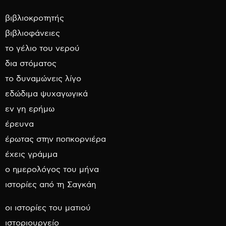
βιβλιοκροτητής
βιβλιοφάνειες
το γέλιο του νερού
δια στόματος
το δυναμώνεις λίγο
εδώδιμα ψυχαγωγικά
εν γη ερήμω
έρευνα
έρωτας στην ποπκορνιέρα
έχεις γράμμα
ο ημερολόγος του μήνα
ιστορίες από τη Σαγκάη
οι ιστορίες του ματιού
ιστοριουργείο