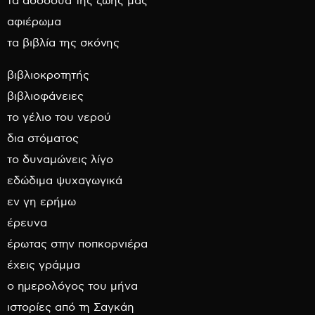
τα ασσόδυα της ζωής μας
αφιέρωμα
τα βιβλία της σκόνης
βιβλιοκροτητής
βιβλιοφάνειες
το γέλιο του νερού
δια στόματος
το δυναμώνεις λίγο
εδώδιμα ψυχαγωγικά
εν γη ερήμω
έρευνα
έρωτας στην ποπκορνιέρα
έχεις γράμμα
ο ημερολόγος του μήνα
ιστορίες από τη Σαγκάη