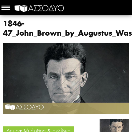
1846-
47_John_Brown_by_Augustus_Wash
Δημοφιλή άρθρα & σελίδες