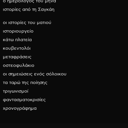
ο ημερολόγος του μήνα
ιστορίες από τη Σαγκάη
οι ιστορίες του ματιού
ιστοριουργείο
κάτω πλατεία
κουβεντολόι
μεταφράσεις
οστεοφυλάκιο
οι σημειώσεις ενός σόλοικου
τα ταρώ της ποίησης
τριγωνισμοί
φαντασματοκρισίες
χρονογράφημα