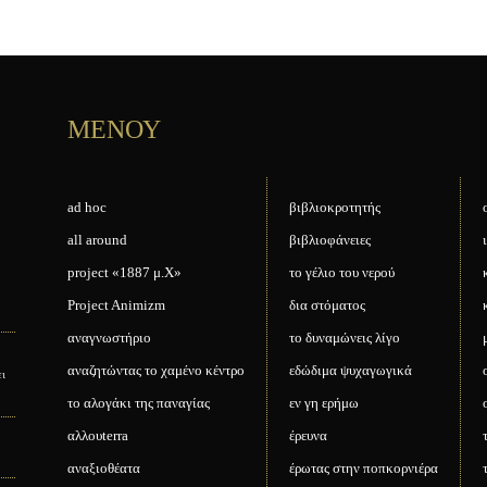
ΜΕΝΟΥ
ad hoc
βιβλιοκροτητής
all around
βιβλιοφάνειες
project «1887 μ.Χ»
το γέλιο του νερού
Project Animizm
δια στόματος
αναγνωστήριο
το δυναμώνεις λίγο
αναζητώντας το χαμένο κέντρο
εδώδιμα ψυχαγωγικά
ει
το αλογάκι της παναγίας
εν γη ερήμω
αλλουterra
έρευνα
αναξιοθέατα
έρωτας στην ποπκορνιέρα