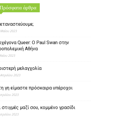
Πρόσφατα άρθρα
εταναστεύουμε;
 Μαΐου 2023
ρχέγονα Queer: O Paul Swan στην
ροπολεμική Αθήνα
Μαΐου 2023
ριστερή μελαγχολία
 Απριλίου 2023
τη γη είμαστε πρόσκαιρα υπέροχοι
Απριλίου 2023
ι στιγμές μαζί σου, κομμένο γρασίδι
Απριλίου 2023