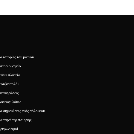
οι ιστορίες του ματιού
ιστοριουργείο
κάτω πλατεία
κουβεντολόι
μεταφράσεις
οστεοφυλάκιο
οι σημειώσεις ενός σόλοικου
τα ταρώ της ποίησης
τριγωνισμοί