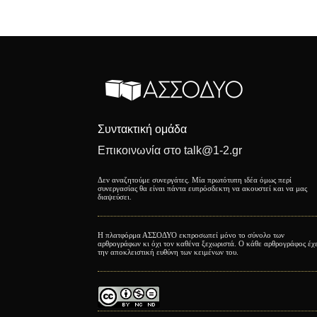
Συντακτική ομάδα
Επικοινωνία στο talk@1-2.gr
Δεν αναζητούμε συνεργάτες. Μία πρωτότυπη ιδέα όμως περί
συνεργασίας θα είναι πάντα ευπρόσδεκτη να ακουστεί και να μας
διαψεύσει.
Η πλατφόρμα ΑΣΣΟΔΥΟ εκπροσωπεί μόνο το σύνολο των
αρθρογράφων κι όχι τον καθένα ξεχωριστά. Ο κάθε αρθρογράφος έχ
την αποκλειστική ευθύνη των κειμένων του.