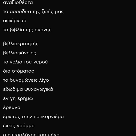
αναξιοθέατα
τα ασσόδυα της ζωής μας
αφιέρωμα
τα βιβλία της σκόνης
βιβλιοκροτητής
βιβλιοφάνειες
το γέλιο του νερού
δια στόματος
το δυναμώνεις λίγο
εδώδιμα ψυχαγωγικά
εν γη ερήμω
έρευνα
έρωτας στην ποπκορνιέρα
έχεις γράμμα
ο ημερολόγος του μήνα