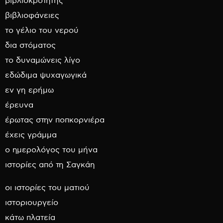
βιβλιοκροτητής
βιβλιοφάνειες
το γέλιο του νερού
δια στόματος
το δυναμώνεις λίγο
εδώδιμα ψυχαγωγικά
εν γη ερήμω
έρευνα
έρωτας στην ποπκορνιέρα
έχεις γράμμα
ο ημερολόγος του μήνα
ιστορίες από τη Σαγκάη
οι ιστορίες του ματιού
ιστοριουργείο
κάτω πλατεία