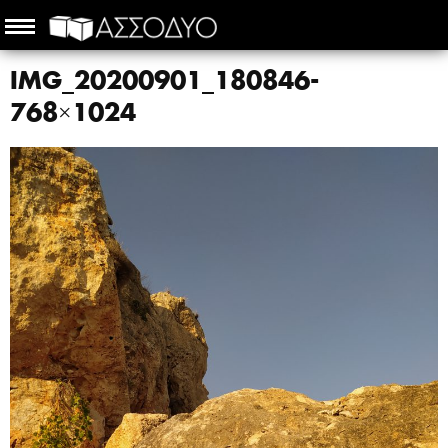
IMG_20200901_180846-
768×1024