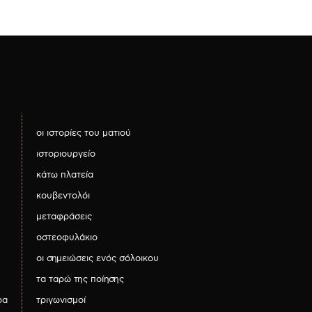
οι ιστορίες του ματιού
ιστοριουργείο
κάτω πλατεία
κουβεντολόι
μεταφράσεις
οστεοφυλάκιο
οι σημειώσεις ενός σόλοικου
τα ταρώ της ποίησης
ρα
τριγωνισμοί