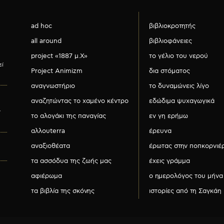
ad hoc
βιβλιοκροτητής
all around
βιβλιοφάνειες
project «1887 μ.Χ»
το γέλιο του νερού
εί
Project Animizm
δια στόματος
αναγνωστήριο
το δυναμώνεις λίγο
αναζητώντας το χαμένο κέντρο
εδώδιμα ψυχαγωγικά
ν
το αλογάκι της παναγίας
εν γη ερήμω
αλλουterra
έρευνα
αναξιοθέατα
έρωτας στην ποπκορνιέ
τα ασσόδυα της ζωής μας
έχεις γράμμα
αφιέρωμα
ο ημερολόγος του μήνα
τα βιβλία της σκόνης
ιστορίες από τη Σαγκάη