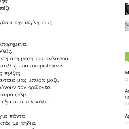
αφέ
πέζι.
χάσει την αίγλη τους
απορημένα.
θείς.
πή στη μέση του σαλονιού.
υναυλίες που ακυρώθηκαν.
ς πρίζες.
Μ
ευταία μας μπύρα μαζί.
22
ώνουν τον ορίζοντα.
Α
αυρο φιλμ.
π
 έξω από την πόλη.
8 
για πάντα
Α
ιτάς με αηδία.
28