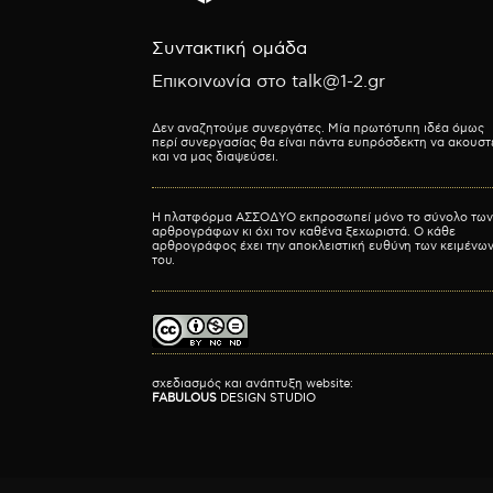
Συντακτική ομάδα
Επικοινωνία στο talk@1-2.gr
Δεν αναζητούμε συνεργάτες. Μία πρωτότυπη ιδέα όμως
περί συνεργασίας θα είναι πάντα ευπρόσδεκτη να ακουστ
και να μας διαψεύσει.
Η πλατφόρμα ΑΣΣΟΔΥΟ εκπροσωπεί μόνο το σύνολο των
αρθρογράφων κι όχι τον καθένα ξεχωριστά. Ο κάθε
αρθρογράφος έχει την αποκλειστική ευθύνη των κειμένω
του.
σχεδιασμός και ανάπτυξη website:
FABULOUS
DESIGN STUDIO