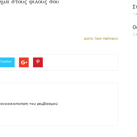
ίημα στους φίλους σου
Σ
7 
Ο
3 
φώτο: Sam Hellmann
Twitter
πανοικειοποίηση του ρεμβασμού.