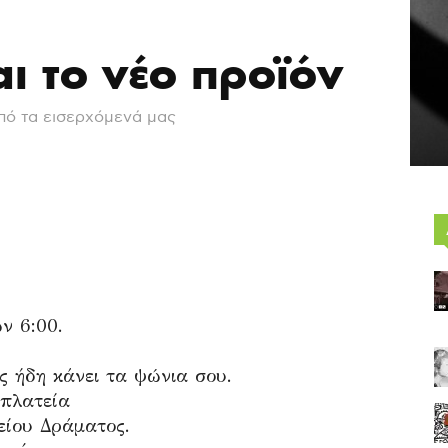
αι το νέο προϊόν
πό τα εισερχόμενά μας
ων 6:00.
ς ήδη κάνει τα ψώνια σου.
 πλατεία
είου Δράματος.