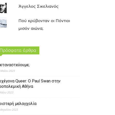
Άγγελος Σικελιανός
Πού κρύβονταν οι Πόντιοι
μισόν αιώνα;
Πρόσφατα άρθρα
εταναστεύουμε;
 Μαΐου 2023
ρχέγονα Queer: O Paul Swan στην
ροπολεμική Αθήνα
Μαΐου 2023
ριστερή μελαγχολία
 Απριλίου 2023