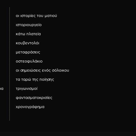
οι ιστορίες του ματιού
ιστοριουργείο
κάτω πλατεία
κουβεντολόι
μεταφράσεις
οστεοφυλάκιο
οι σημειώσεις ενός σόλοικου
τα ταρώ της ποίησης
ρα
τριγωνισμοί
φαντασματοκρισίες
χρονογράφημα