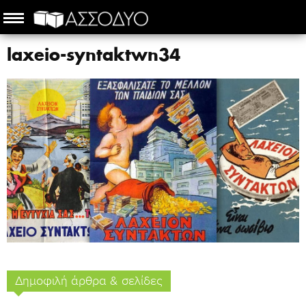
laxeio-syntaktwn34
Δημοφιλή άρθρα & σελίδες