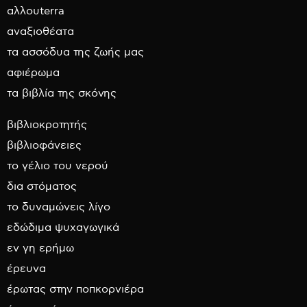
αλλουterra
αναξιοθέατα
τα ασσόδυα της ζωής μας
αφιέρωμα
τα βιβλία της σκόνης
βιβλιοκροτητής
βιβλιοφάνειες
το γέλιο του νερού
δια στόματος
το δυναμώνεις λίγο
εδώδιμα ψυχαγωγικά
εν γη ερήμω
έρευνα
έρωτας στην ποπκορνιέρα