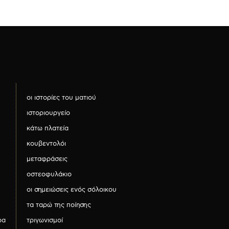
οι ιστορίες του ματιού
ιστοριουργείο
κάτω πλατεία
κουβεντολόι
μεταφράσεις
οστεοφυλάκιο
οι σημειώσεις ενός σόλοικου
τα ταρώ της ποίησης
ρα
τριγωνισμοί