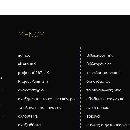
ΜΕΝΟΥ
ad hoc
βιβλιοκροτητής
all around
βιβλιοφάνειες
project «1887 μ.Χ»
το γέλιο του νερού
εί
Project Animizm
δια στόματος
αναγνωστήριο
το δυναμώνεις λίγο
αναζητώντας το χαμένο κέντρο
εδώδιμα ψυχαγωγικά
ν
το αλογάκι της παναγίας
εν γη ερήμω
αλλουterra
έρευνα
αναξιοθέατα
έρωτας στην ποπκορνιέ