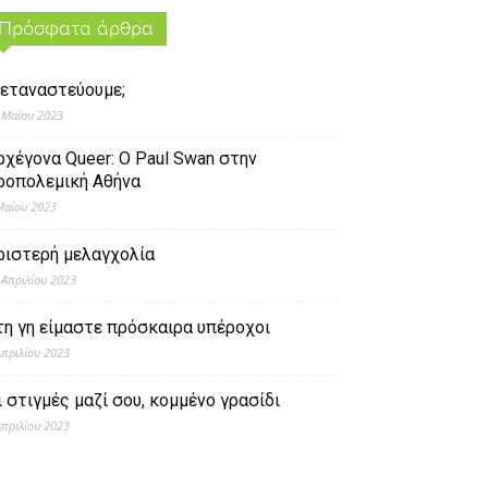
Πρόσφατα άρθρα
εταναστεύουμε;
 Μαΐου 2023
ρχέγονα Queer: O Paul Swan στην
ροπολεμική Αθήνα
Μαΐου 2023
ριστερή μελαγχολία
 Απριλίου 2023
τη γη είμαστε πρόσκαιρα υπέροχοι
Απριλίου 2023
ι στιγμές μαζί σου, κομμένο γρασίδι
Απριλίου 2023