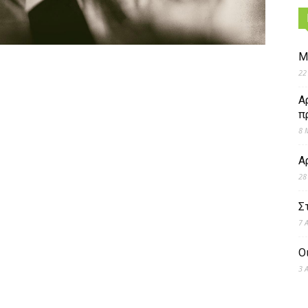
Μ
22
Α
π
8 
Α
28
Σ
7 
Ο
3 