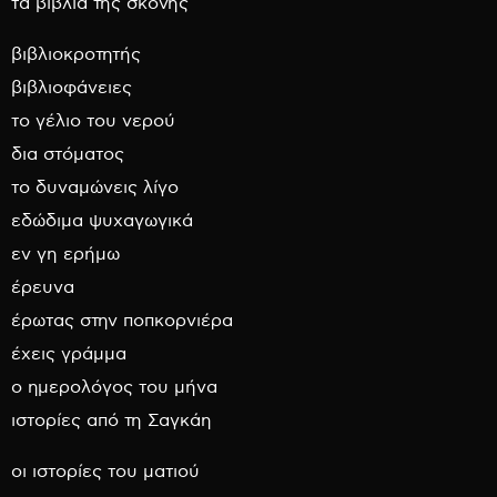
τα βιβλία της σκόνης
βιβλιοκροτητής
βιβλιοφάνειες
το γέλιο του νερού
δια στόματος
το δυναμώνεις λίγο
εδώδιμα ψυχαγωγικά
εν γη ερήμω
έρευνα
έρωτας στην ποπκορνιέρα
έχεις γράμμα
ο ημερολόγος του μήνα
ιστορίες από τη Σαγκάη
οι ιστορίες του ματιού