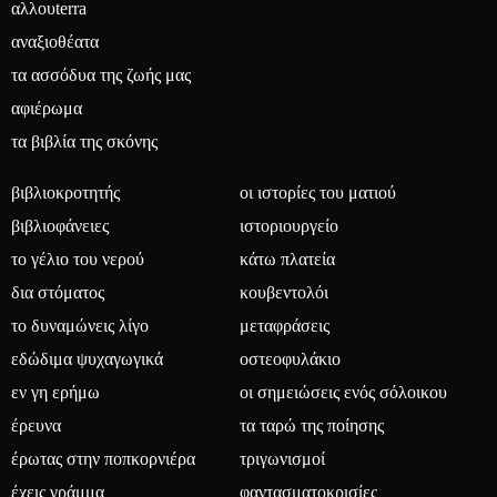
αλλουterra
αναξιοθέατα
τα ασσόδυα της ζωής μας
αφιέρωμα
τα βιβλία της σκόνης
βιβλιοκροτητής
οι ιστορίες του ματιού
βιβλιοφάνειες
ιστοριουργείο
το γέλιο του νερού
κάτω πλατεία
δια στόματος
κουβεντολόι
το δυναμώνεις λίγο
μεταφράσεις
εδώδιμα ψυχαγωγικά
οστεοφυλάκιο
εν γη ερήμω
οι σημειώσεις ενός σόλοικου
έρευνα
τα ταρώ της ποίησης
έρωτας στην ποπκορνιέρα
τριγωνισμοί
έχεις γράμμα
φαντασματοκρισίες