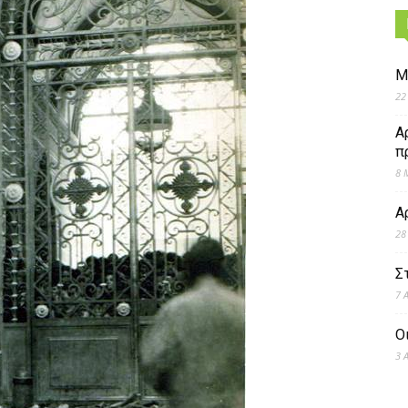
Μ
22
Α
π
8 
Α
28
Σ
7 
Ο
3 