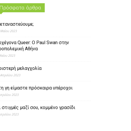
Πρόσφατα άρθρα
εταναστεύουμε;
 Μαΐου 2023
ρχέγονα Queer: O Paul Swan στην
ροπολεμική Αθήνα
Μαΐου 2023
ριστερή μελαγχολία
 Απριλίου 2023
τη γη είμαστε πρόσκαιρα υπέροχοι
Απριλίου 2023
ι στιγμές μαζί σου, κομμένο γρασίδι
Απριλίου 2023