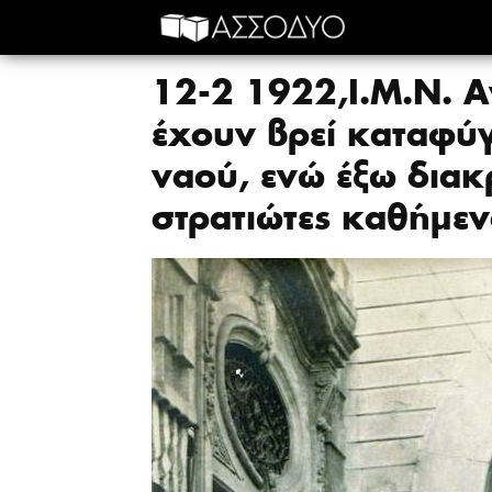
12-2 1922,Ι.Μ.Ν. Α
έχουν βρεί καταφύγ
ναού, ενώ έξω διακ
στρατιώτες καθήμεν