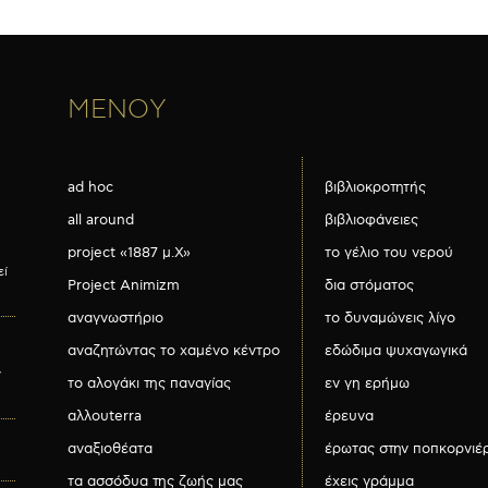
ΜΕΝΟΥ
ad hoc
βιβλιοκροτητής
all around
βιβλιοφάνειες
project «1887 μ.Χ»
το γέλιο του νερού
εί
Project Animizm
δια στόματος
αναγνωστήριο
το δυναμώνεις λίγο
αναζητώντας το χαμένο κέντρο
εδώδιμα ψυχαγωγικά
ν
το αλογάκι της παναγίας
εν γη ερήμω
αλλουterra
έρευνα
αναξιοθέατα
έρωτας στην ποπκορνιέ
τα ασσόδυα της ζωής μας
έχεις γράμμα