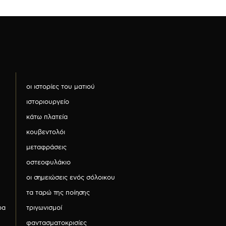
οι ιστορίες του ματιού
ιστοριουργείο
κάτω πλατεία
κουβεντολόι
μεταφράσεις
οστεοφυλάκιο
οι σημειώσεις ενός σόλοικου
τα ταρώ της ποίησης
ρα
τριγωνισμοί
φαντασματοκρισίες