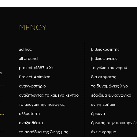
ΜΕΝΟΥ
ad hoc
βιβλιοκροτητής
all around
βιβλιοφάνειες
project «1887 μ.Χ»
το γέλιο του νερού
εί
Project Animizm
δια στόματος
αναγνωστήριο
το δυναμώνεις λίγο
αναζητώντας το χαμένο κέντρο
εδώδιμα ψυχαγωγικά
ν
το αλογάκι της παναγίας
εν γη ερήμω
αλλουterra
έρευνα
αναξιοθέατα
έρωτας στην ποπκορνιέ
τα ασσόδυα της ζωής μας
έχεις γράμμα