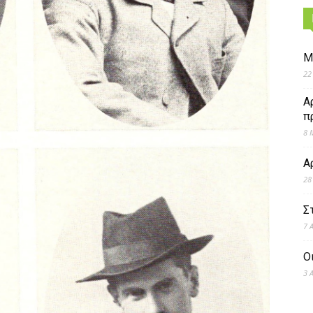
Μ
22
Α
π
8 
Α
28
Σ
7 
Ο
3 