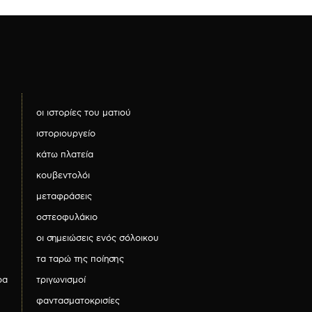
οι ιστορίες του ματιού
ιστοριουργείο
κάτω πλατεία
κουβεντολόι
μεταφράσεις
οστεοφυλάκιο
οι σημειώσεις ενός σόλοικου
τα ταρώ της ποίησης
ρα
τριγωνισμοί
φαντασματοκρισίες