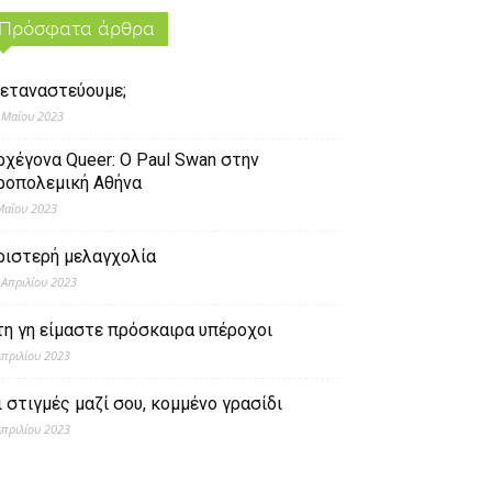
Πρόσφατα άρθρα
εταναστεύουμε;
 Μαΐου 2023
ρχέγονα Queer: O Paul Swan στην
ροπολεμική Αθήνα
Μαΐου 2023
ριστερή μελαγχολία
 Απριλίου 2023
τη γη είμαστε πρόσκαιρα υπέροχοι
Απριλίου 2023
ι στιγμές μαζί σου, κομμένο γρασίδι
Απριλίου 2023