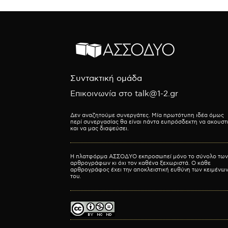
Συντακτική ομάδα
Επικοινωνία στο talk@1-2.gr
Δεν αναζητούμε συνεργάτες. Μία πρωτότυπη ιδέα όμως
περί συνεργασίας θα είναι πάντα ευπρόσδεκτη να ακουστ
και να μας διαψεύσει.
Η πλατφόρμα ΑΣΣΟΔΥΟ εκπροσωπεί μόνο το σύνολο των
αρθρογράφων κι όχι τον καθένα ξεχωριστά. Ο κάθε
αρθρογράφος έχει την αποκλειστική ευθύνη των κειμένω
του.