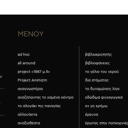
ΜΕΝΟΥ
ad hoc
βιβλιοκροτητής
all around
βιβλιοφάνειες
project «1887 μ.Χ»
το γέλιο του νερού
εί
Project Animizm
δια στόματος
αναγνωστήριο
το δυναμώνεις λίγο
αναζητώντας το χαμένο κέντρο
εδώδιμα ψυχαγωγικά
ν
το αλογάκι της παναγίας
εν γη ερήμω
αλλουterra
έρευνα
αναξιοθέατα
έρωτας στην ποπκορνιέ