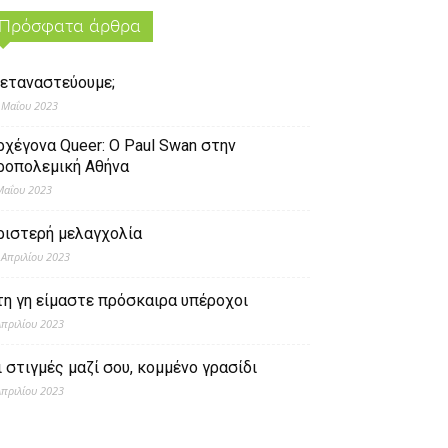
Πρόσφατα άρθρα
εταναστεύουμε;
 Μαΐου 2023
ρχέγονα Queer: O Paul Swan στην
ροπολεμική Αθήνα
Μαΐου 2023
ριστερή μελαγχολία
 Απριλίου 2023
τη γη είμαστε πρόσκαιρα υπέροχοι
Απριλίου 2023
ι στιγμές μαζί σου, κομμένο γρασίδι
Απριλίου 2023