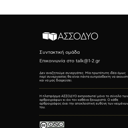
Συντακτική ομάδα
Επικοινωνία στο talk@1-2.gr
Δεν αναζητούμε συνεργάτες. Μία πρωτότυπη ιδέα όμως
περί συνεργασίας θα είναι πάντα ευπρόσδεκτη να ακουστ
και να μας διαψεύσει.
Η πλατφόρμα ΑΣΣΟΔΥΟ εκπροσωπεί μόνο το σύνολο των
αρθρογράφων κι όχι τον καθένα ξεχωριστά. Ο κάθε
αρθρογράφος έχει την αποκλειστική ευθύνη των κειμένω
του.