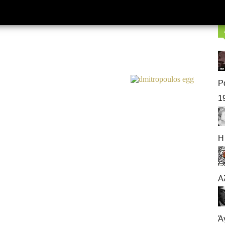
Ρ
1
Η
Α
Ά