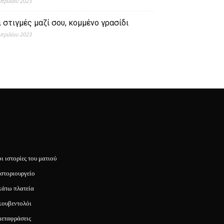
Απριλίου 2023
ι στιγμές μαζί σου, κομμένο γρασίδι
Απριλίου 2023
οι ιστορίες του ματιού
ιστοριουργείο
κάτω πλατεία
κουβεντολόι
μεταφράσεις