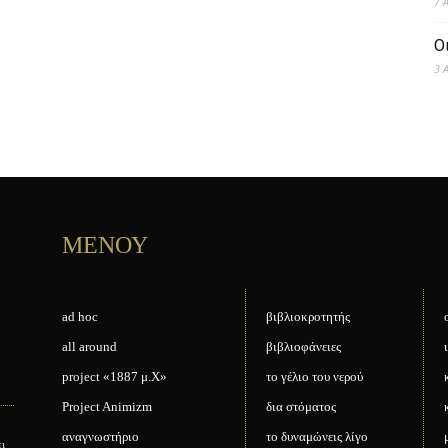
7 
Ο
3 
ΜΕΝΟΥ
ad hoc
βιβλιοκροτητής
all around
βιβλιοφάνειες
project «1887 μ.Χ»
το γέλιο του νερού
Project Animizm
δια στόματος
αναγνωστήριο
το δυναμώνεις λίγο
ει