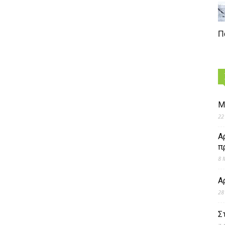
Π
Μ
22
Α
π
8 
Α
28
Σ