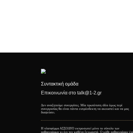
Συντακτική ομάδα
Επικοινωνία στο talk@1-2.gr
Δεν αναζητούμε συνεργάτες. Μία πρωτότυπη ιδέα όμως περί
συνεργασίας θα είναι πάντα ευπρόσδεκτη να ακουστεί και να μας
διαψεύσει.
Η πλατφόρμα ΑΣΣΟΔΥΟ εκπροσωπεί μόνο το σύνολο των
αρθρογράφων κι όχι τον καθένα ξεχωριστά. Ο κάθε αρθρογράφος έχ