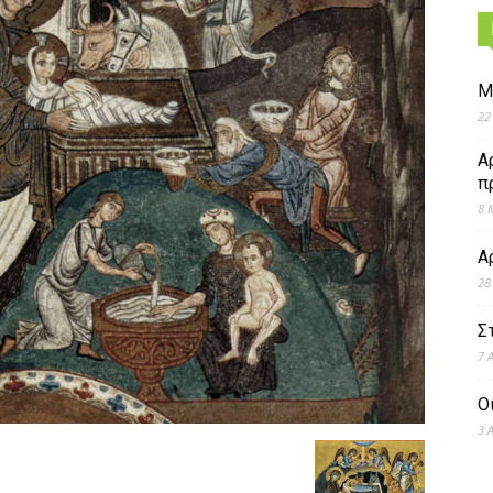
Μ
22
Α
π
8 
Α
28
Σ
7 
Ο
3 