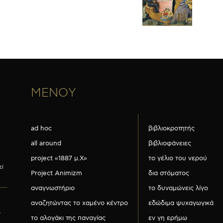
ΜΕΝΟΥ
ad hoc
βιβλιοκροτητής
all around
βιβλιοφάνειες
project «1887 μ.Χ»
το γέλιο του νερού
εί
Project Animizm
δια στόματος
αναγνωστήριο
το δυναμώνεις λίγο
αναζητώντας το χαμένο κέντρο
εδώδιμα ψυχαγωγικά
ν
το αλογάκι της παναγίας
εν γη ερήμω