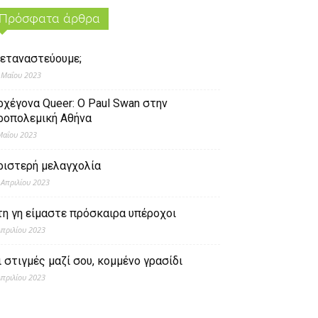
Πρόσφατα άρθρα
εταναστεύουμε;
 Μαΐου 2023
ρχέγονα Queer: O Paul Swan στην
ροπολεμική Αθήνα
Μαΐου 2023
ριστερή μελαγχολία
 Απριλίου 2023
τη γη είμαστε πρόσκαιρα υπέροχοι
Απριλίου 2023
ι στιγμές μαζί σου, κομμένο γρασίδι
Απριλίου 2023