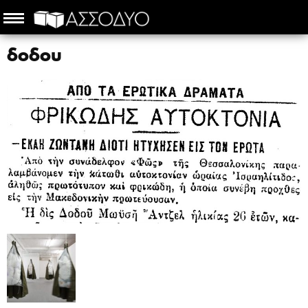
δοδου