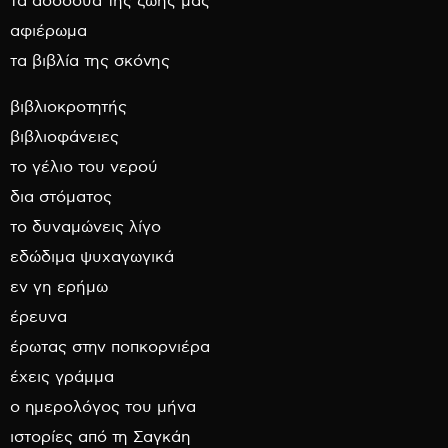
τα ασσόδυα της ζωής μας
αφιέρωμα
τα βιβλία της σκόνης
βιβλιοκροτητής
βιβλιοφάνειες
το γέλιο του νερού
δια στόματος
το δυναμώνεις λίγο
εδώδιμα ψυχαγωγικά
εν γη ερήμω
έρευνα
έρωτας στην ποπκορνιέρα
έχεις γράμμα
ο ημερολόγος του μήνα
ιστορίες από τη Σαγκάη