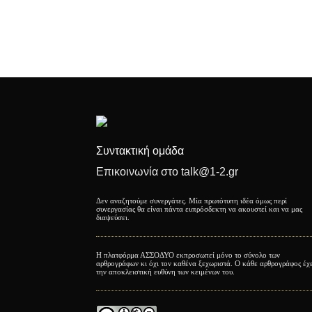
Συντακτική ομάδα
Επικοινωνία στο talk@1-2.gr
Δεν αναζητούμε συνεργάτες. Μία πρωτότυπη ιδέα όμως περί
συνεργασίας θα είναι πάντα ευπρόσδεκτη να ακουστεί και να μας
διαψεύσει.
Η πλατφόρμα ΑΣΣΟΔΥΟ εκπροσωπεί μόνο το σύνολο των
αρθρογράφων κι όχι τον καθένα ξεχωριστά. Ο κάθε αρθρογράφος έχ
την αποκλειστική ευθύνη των κειμένων του.