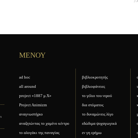
3 
ΜΕΝΟΥ
ad hoc
βιβλιοκροτητής
all around
βιβλιοφάνειες
project «1887 μ.Χ»
το γέλιο του νερού
Project Animizm
δια στόματος
αναγνωστήριο
το δυναμώνεις λίγο
ει
αναζητώντας το χαμένο κέντρο
εδώδιμα ψυχαγωγικά
το αλογάκι της παναγίας
εν γη ερήμω