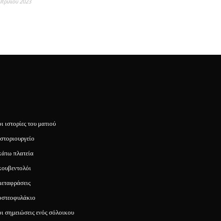
Απριλίου 2023
οι ιστορίες του ματιού
ιστοριουργείο
κάτω πλατεία
κουβεντολόι
μεταφράσεις
οστεοφυλάκιο
οι σημειώσεις ενός σόλοικου