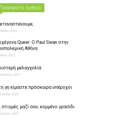
Πρόσφατα άρθρα
εταναστεύουμε;
 Μαΐου 2023
ρχέγονα Queer: O Paul Swan στην
ροπολεμική Αθήνα
Μαΐου 2023
ριστερή μελαγχολία
 Απριλίου 2023
τη γη είμαστε πρόσκαιρα υπέροχοι
Απριλίου 2023
ι στιγμές μαζί σου, κομμένο γρασίδι
Απριλίου 2023