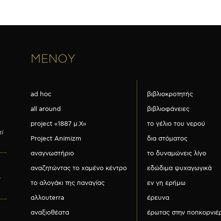
ΜΕΝΟΥ
ad hoc
βιβλιοκροτητής
all around
βιβλιοφάνειες
project «1887 μ.Χ»
το γέλιο του νερού
εί
Project Animizm
δια στόματος
αναγνωστήριο
το δυναμώνεις λίγο
αναζητώντας το χαμένο κέντρο
εδώδιμα ψυχαγωγικά
ν
το αλογάκι της παναγίας
εν γη ερήμω
αλλουterra
έρευνα
αναξιοθέατα
έρωτας στην ποπκορνιέ