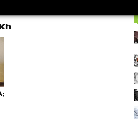
άκη
Α;