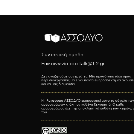
Συντακτική ομάδα
Επικοινωνία στο talk@1-2.gr
Δεν αναζητούμε συνεργάτες. Μία πρωτότυπη ιδέα όμως
περί συνεργασίας θα είναι πάντα ευπρόσδεκτη να ακουστ
και να μας διαψεύσει.
Η πλατφόρμα ΑΣΣΟΔΥΟ εκπροσωπεί μόνο το σύνολο των
αρθρογράφων κι όχι τον καθένα ξεχωριστά. Ο κάθε
αρθρογράφος έχει την αποκλειστική ευθύνη των κειμένω
του.