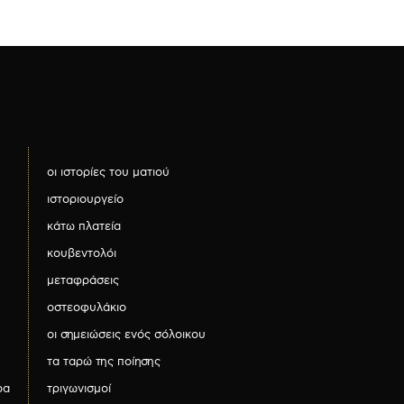
οι ιστορίες του ματιού
ιστοριουργείο
κάτω πλατεία
κουβεντολόι
μεταφράσεις
οστεοφυλάκιο
οι σημειώσεις ενός σόλοικου
τα ταρώ της ποίησης
ρα
τριγωνισμοί