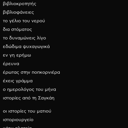
βιβλιοκροτητής
βιβλιοφάνειες
το γέλιο του νερού
δια στόματος
το δυναμώνεις λίγο
εδώδιμα ψυχαγωγικά
εν γη ερήμω
έρευνα
έρωτας στην ποπκορνιέρα
έχεις γράμμα
ο ημερολόγος του μήνα
ιστορίες από τη Σαγκάη
οι ιστορίες του ματιού
ιστοριουργείο