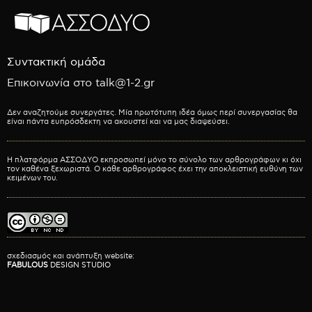
Συντακτική ομάδα
Επικοινωνία στο talk@1-2.gr
Δεν αναζητούμε συνεργάτες. Μία πρωτότυπη ιδέα όμως περί συνεργασίας θα
είναι πάντα ευπρόσδεκτη να ακουστεί και να μας διαψεύσει.
Η πλατφόρμα ΑΣΣΟΔΥΟ εκπροσωπεί μόνο το σύνολο των αρθρογράφων κι όχι
τον καθένα ξεχωριστά. Ο κάθε αρθρογράφος έχει την αποκλειστική ευθύνη των
κειμένων του.
σχεδιασμός και ανάπτυξη website:
FABULOUS
DESIGN STUDIO