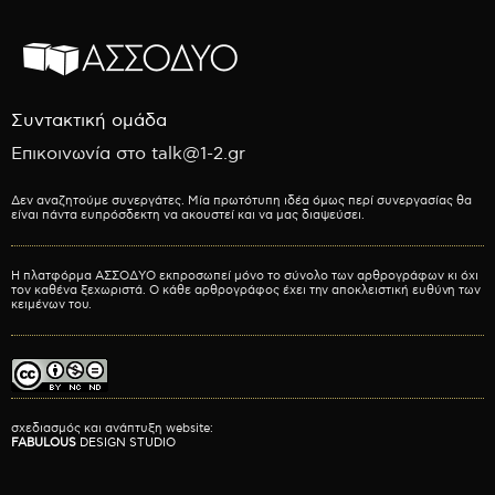
Συντακτική ομάδα
Επικοινωνία στο talk@1-2.gr
Δεν αναζητούμε συνεργάτες. Μία πρωτότυπη ιδέα όμως περί συνεργασίας θα
είναι πάντα ευπρόσδεκτη να ακουστεί και να μας διαψεύσει.
Η πλατφόρμα ΑΣΣΟΔΥΟ εκπροσωπεί μόνο το σύνολο των αρθρογράφων κι όχι
τον καθένα ξεχωριστά. Ο κάθε αρθρογράφος έχει την αποκλειστική ευθύνη των
κειμένων του.
σχεδιασμός και ανάπτυξη website:
FABULOUS
DESIGN STUDIO