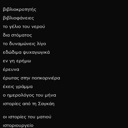
βιβλιοκροτητής
βιβλιοφάνειες
το γέλιο του νερού
δια στόματος
το δυναμώνεις λίγο
εδώδιμα ψυχαγωγικά
εν γη ερήμω
έρευνα
έρωτας στην ποπκορνιέρα
έχεις γράμμα
ο ημερολόγος του μήνα
ιστορίες από τη Σαγκάη
οι ιστορίες του ματιού
ιστοριουργείο