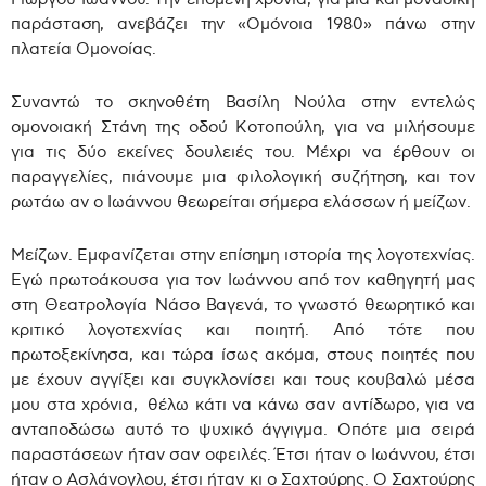
παράσταση, ανεβάζει την «Ομόνοια 1980» πάνω στην
πλατεία Ομονοίας.
Συναντώ το σκηνοθέτη Βασίλη Νούλα στην εντελώς
ομονοιακή Στάνη της οδού Κοτοπούλη, για να μιλήσουμε
για τις δύο εκείνες δουλειές του. Μέχρι να έρθουν οι
παραγγελίες, πιάνουμε μια φιλολογική συζήτηση, και τον
ρωτάω αν ο Ιωάννου θεωρείται σήμερα ελάσσων ή μείζων.
Μείζων. Εμφανίζεται στην επίσημη ιστορία της λογοτεχνίας.
Εγώ πρωτοάκουσα για τον Ιωάννου από τον καθηγητή μας
στη Θεατρολογία Νάσο Βαγενά, το γνωστό θεωρητικό και
κριτικό λογοτεχνίας και ποιητή. Από τότε που
πρωτοξεκίνησα, και τώρα ίσως ακόμα, στους ποιητές που
με έχουν αγγίξει και συγκλονίσει και τους κουβαλώ μέσα
μου στα χρόνια, θέλω κάτι να κάνω σαν αντίδωρο, για να
ανταποδώσω αυτό το ψυχικό άγγιγμα. Οπότε μια σειρά
παραστάσεων ήταν σαν οφειλές. Έτσι ήταν ο Ιωάννου, έτσι
ήταν ο Ασλάνογλου, έτσι ήταν κι ο Σαχτούρης. Ο Σαχτούρης