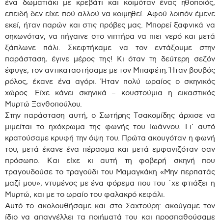
ένα δωματιάκι με κρεβάτι και κοιμόταν ένας ηθοποιός,
επειδή δεν είχε πού αλλού να κοιμηθεί. Αφού λοιπόν έμενε
εκεί, ήταν παρών και στις πρόβες μας. Μπορεί ξαφνικά να
σηκωνόταν, να πήγαινε στο νιπτήρα να πιει νερό και μετά
ξάπλωνε πάλι. Σκεφτήκαμε να τον εντάξουμε στην
παράσταση, έγινε μέρος της! Κι όταν τη δεύτερη σεζόν
έφυγε, τον αντικαταστήσαμε με τον Μπαφέτη. Ήταν βουβός
ρόλος, έκανε ένα αγόρι. Ήταν πολύ ωραίος ο σκηνικός
χώρος. Είχε κάνει σκηνικά – κουστούμια η εικαστικός
Μυρτώ Ξανθοπούλου.
Στην παράσταση αυτή, ο Σωτήρης Τσακομίδης άρχισε να
μιμείται το ηχόχρωμα της φωνής του Ιωάννου. Γι’ αυτό
κρατούσαμε κρυφή την όψη του. Πρώτα ακουγόταν η φωνή
του, μετά έκανε ένα πέρασμα και μετά εμφανιζόταν σαν
πρόσωπο. Και είχε κι αυτή τη φοβερή σκηνή που
τραγουδούσε το τραγούδι του Μαμαγκάκη «Μην περπατάς
μαζί μου», ντυμένος με ένα φόρεμα που του `χε φτιάξει η
Μυρτώ, και με το ωραίο του φαλακρό κεφάλι.
Αυτό το ακολουθήσαμε και στο Σαχτούρη: ακούγαμε τον
ίδιο να απαγγέλλει τα ποιήματά του και προσπαθούσαμε