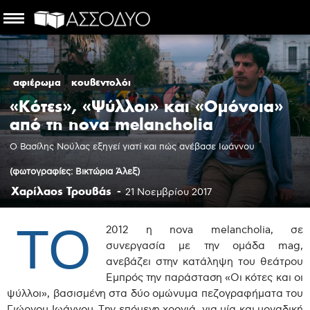
αφιέρωμα
κουβεντολόι
«Κότες», «Ψύλλοι» και «Ομόνοια»
από τη nova melancholia
Ο Βασίλης Νούλας εξηγεί γιατί και πώς ανέβασε Ιωάννου
(φωτογραφίες: Βικτώρια Άλεξ)
Χαρίλαος Τρουβάς
-
21 Νοεμβρίου 2017
ΤΟ
2012 η nova melancholia, σε
συνεργασία με την ομάδα mag,
ανεβάζει στην κατάληψη του θεάτρου
Εμπρός την παράσταση «Οι κότες και οι
ψύλλοι», βασισμένη στα δύο ομώνυμα πεζογραφήματα του
Γιώργου Ιωάννου. Την επόμενη χρονιά, για μία και μοναδική