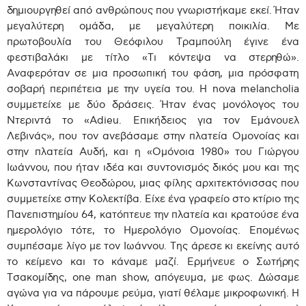
δημιουργηθεί από ανθρώπους που γνωριστήκαμε εκεί. Ήταν
μεγαλύτερη ομάδα, με μεγαλύτερη ποικιλία. Με
πρωτοβουλία του Θεόφιλου Τραμπούλη έγινε ένα
φεστιβαλάκι με τίτλο «Τι κόντεψα να στερηθώ».
Αναφερόταν σε μια προσωπική του φάση, μια πρόσφατη
σοβαρή περιπέτεια με την υγεία του. Η nova melancholia
συμμετείχε με δύο δράσεις. Ήταν ένας μονόλογος του
Ντεριντά το «Adieu. Eπικήδειος για τον Εμάνουελ
Λεβινάς», που τον ανεβάσαμε στην πλατεία Ομονοίας και
στην πλατεία Αυδή, και η «Ομόνοια 1980» του Γιώργου
Ιωάννου, που ήταν ιδέα και συντονισμός δικός μου και της
Κωνσταντίνας Θεοδώρου, μιας φίλης αρχιτεκτόνισσας που
συμμετείχε στην Κολεκτίβα. Είχε ένα γραφείο στο κτίριο της
Πανεπιστημίου 64, κατόπτευε την πλατεία και κρατούσε ένα
ημερολόγιο τότε, το Ημερολόγιο Ομονοίας. Επομένως
συμπέσαμε λίγο με τον Ιωάννου. Της άρεσε κι εκείνης αυτό
το κείμενο και το κάναμε μαζί. Ερμήνευε ο Σωτήρης
Τσακομίδης, one man show, απόγευμα, με φως. Δώσαμε
αγώνα για να πάρουμε ρεύμα, γιατί θέλαμε μικροφωνική. Η