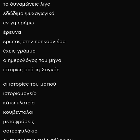
το δυναμώνεις λίγο
εδώδιμα ψυχαγωγικά
εν γη ερήμω
έρευνα
έρωτας στην ποπκορνιέρα
έχεις γράμμα
ο ημερολόγος του μήνα
ιστορίες από τη Σαγκάη
οι ιστορίες του ματιού
ιστοριουργείο
κάτω πλατεία
κουβεντολόι
μεταφράσεις
οστεοφυλάκιο