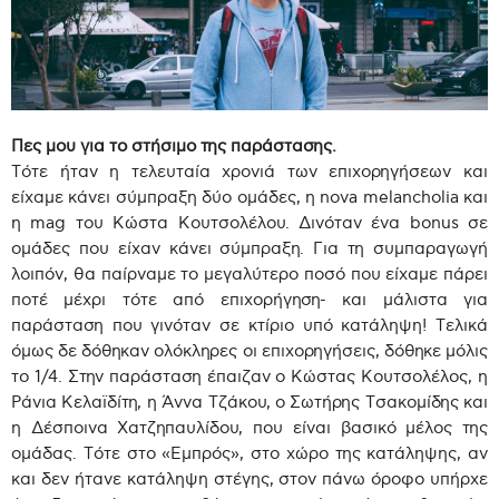
Πες μου για το στήσιμο της παράστασης.
Τότε ήταν η τελευταία χρονιά των επιχορηγήσεων και
είχαμε κάνει σύμπραξη δύο ομάδες, η nova melancholia και
η mag του Κώστα Κουτσολέλου. Δινόταν ένα bonus σε
ομάδες που είχαν κάνει σύμπραξη. Για τη συμπαραγωγή
λοιπόν, θα παίρναμε το μεγαλύτερο ποσό που είχαμε πάρει
ποτέ μέχρι τότε από επιχορήγηση- και μάλιστα για
παράσταση που γινόταν σε κτίριο υπό κατάληψη! Τελικά
όμως δε δόθηκαν ολόκληρες οι επιχορηγήσεις, δόθηκε μόλις
το 1/4. Στην παράσταση έπαιζαν ο Κώστας Κουτσολέλος, η
Ράνια Κελαϊδίτη, η Άννα Τζάκου, ο Σωτήρης Τσακομίδης και
η Δέσποινα Χατζηπαυλίδου, που είναι βασικό μέλος της
ομάδας. Τότε στο «Εμπρός», στο χώρο της κατάληψης, αν
και δεν ήτανε κατάληψη στέγης, στον πάνω όροφο υπήρχε