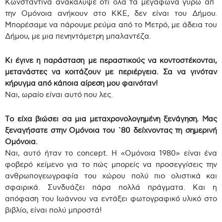
Κωνσταντίνα ανακάλυψε ότι όλα τα μεγάφωνα γύρω απ`
την Ομόνοια ανήκουν στο ΚΚΕ, δεν είναι του Δήμου.
Μπορέσαμε να πάρουμε ρεύμα από το Μετρό, με άδεια του
Δήμου, με μια πενηντάμετρη μπαλαντέζα.
Κι έγινε η παράσταση με περαστικούς να κοντοστέκονται,
μετανάστες να κοιτάζουν με περιέργεια. Σα να γινόταν
κήρυγμα από κάποια αίρεση μου φαινόταν!
Ναι, ωραίο είναι αυτό που λες.
Το είχα βιώσει σα μια μεταχρονολογημένη ξενάγηση. Μας
ξεναγήσατε στην Ομόνοια του `80 δείχνοντας τη σημερινή
Ομόνοια.
Ναι, αυτό ήταν το concept. Η «Ομόνοια 1980» είναι ένα
φοβερό κείμενο για το πώς μπορείς να προσεγγίσεις την
ανθρωπογεωγραφία του χώρου πολύ πιο ολιστικά και
σφαιρικά. Συνδυάζει πάρα πολλά πράγματα. Και η
απόφαση του Ιωάννου να εντάξει φωτογραφικό υλικό στο
βιβλίο, είναι πολύ μπροστά!