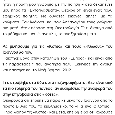
ήταν η πρώτη μου γνωριμία με την ποίηση – στα δεκαπέντε
μου πήρα τα «Εκτοπλάσματα». Θεωρώ ότι είναι ένας πολύ
εφηβικός ποιητής. Με δυνατές εικόνες, απλές, με τα
χρώματα. Τον Ιωάννου και τον Ασλάνογλου τους γνώρισα
πιο μετά, όταν πέρασα στη Θεατρολογία. Ό,τι άκουγα από
το μάθημα και μου έκανε κλικ, το αναζητούσα μετά.
Ας μιλήσουμε για τις «Κότες» και τους «Ψύλλους» του
Ιωάννου λοιπόν.
Παίχτηκε μόνο στην κατάληψη του «Εμπρός» και είναι από
τις παραστάσεις που αγάπησα πολύ. Ξεκίνησε την άνοιξη
και παίχτηκε και το Νοέμβρη του 2012.
Τι σε τράβηξε στα δύο αυτά πεζογραφήματα; Δεν είναι από
τα πιο τολμηρά του πάντως, αν εξαιρέσεις την αναφορά του
στην κτηνοβασία στις «Κότες».
Θεωρούσα ότι έπρεπε να πάρω κείμενο του Ιωάννου από το
πρώτο βιβλίο του, το εμβληματικό, το «Για ένα φιλότιμο».
Πήρα λοιπόν τις «Κότες» και μετά, επειδή είδα ότι χωρούσε