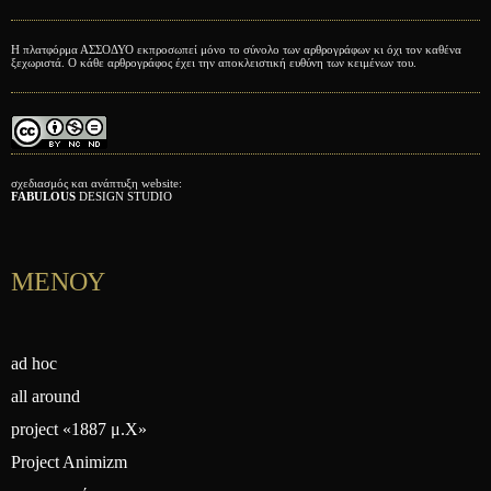
Η πλατφόρμα ΑΣΣΟΔΥΟ εκπροσωπεί μόνο το σύνολο των αρθρογράφων κι όχι τον καθένα
ξεχωριστά. Ο κάθε αρθρογράφος έχει την αποκλειστική ευθύνη των κειμένων του.
σχεδιασμός και ανάπτυξη website:
FABULOUS
DESIGN STUDIO
ΜΕΝΟΥ
ad hoc
all around
project «1887 μ.Χ»
Project Animizm