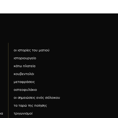
οι ιστορίες του ματιού
ιστοριουργείο
κάτω πλατεία
κουβεντολόι
μεταφράσεις
οστεοφυλάκιο
οι σημειώσεις ενός σόλοικου
τα ταρώ της ποίησης
ρα
τριγωνισμοί