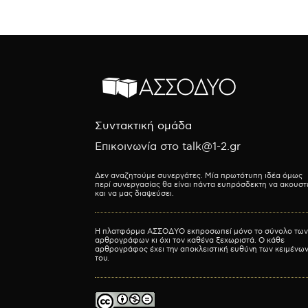
Συντακτική ομάδα
Επικοινωνία στο talk@1-2.gr
Δεν αναζητούμε συνεργάτες. Μία πρωτότυπη ιδέα όμως
περί συνεργασίας θα είναι πάντα ευπρόσδεκτη να ακουστ
και να μας διαψεύσει.
Η πλατφόρμα ΑΣΣΟΔΥΟ εκπροσωπεί μόνο το σύνολο των
αρθρογράφων κι όχι τον καθένα ξεχωριστά. Ο κάθε
αρθρογράφος έχει την αποκλειστική ευθύνη των κειμένω
του.