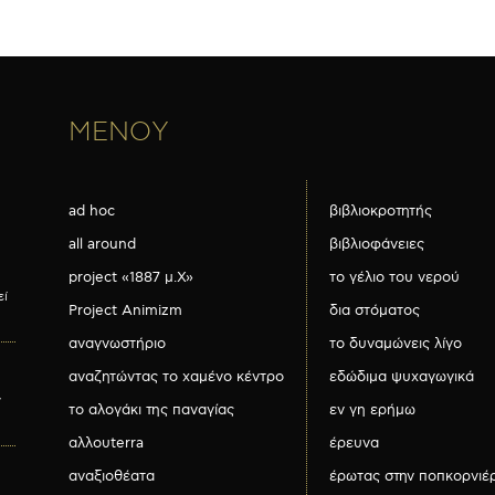
ΜΕΝΟΥ
ad hoc
βιβλιοκροτητής
all around
βιβλιοφάνειες
project «1887 μ.Χ»
το γέλιο του νερού
εί
Project Animizm
δια στόματος
αναγνωστήριο
το δυναμώνεις λίγο
αναζητώντας το χαμένο κέντρο
εδώδιμα ψυχαγωγικά
ν
το αλογάκι της παναγίας
εν γη ερήμω
αλλουterra
έρευνα
αναξιοθέατα
έρωτας στην ποπκορνιέ