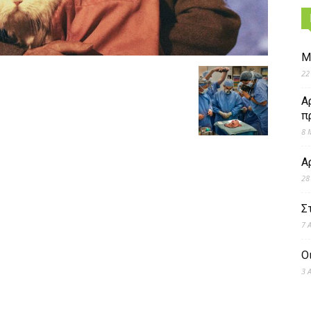
Μ
22
Α
π
8 
Α
28
Σ
7 
Ο
3 