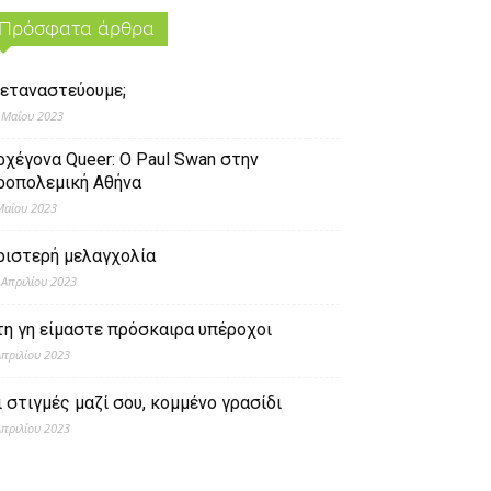
Πρόσφατα άρθρα
εταναστεύουμε;
 Μαΐου 2023
ρχέγονα Queer: O Paul Swan στην
ροπολεμική Αθήνα
Μαΐου 2023
ριστερή μελαγχολία
 Απριλίου 2023
τη γη είμαστε πρόσκαιρα υπέροχοι
Απριλίου 2023
ι στιγμές μαζί σου, κομμένο γρασίδι
Απριλίου 2023