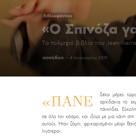
βιβλιοφάνειες
«Ο Σπινόζα γ
Το τολμηρό βιβλίο του Jean-Bern
ασσόδυο
-
4 Ιανουαρίου 2019
δέκα μέρες τώρ
«ΠΆΝΕ
αρχιδάκια το εκ
πάνκηδες. Εύκολη
σε όλο τον κόσμο, και ιδίως με μια κάνη στη 
αυτούς. Ήταν ζόμπι, φρικαρισμένοι μέχρι θανά
λιγότεροι.