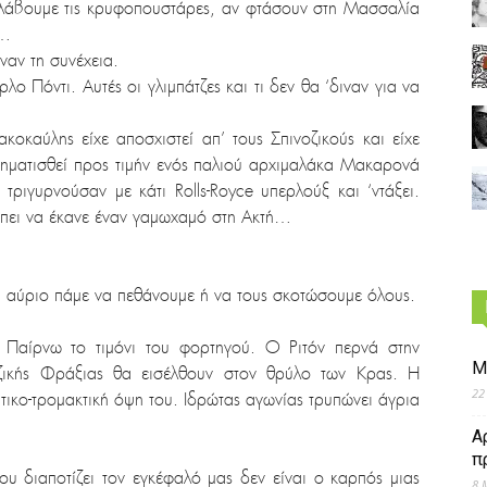
ολάβουμε τις κρυφοπουστάρες, αν φτάσουν στη Μασσαλία
ε…
ναν τη συνέχεια.
λο Πόντι. Αυτές οι γλιμπάτζες και τι δεν θα ‘διναν για να
αύλης είχε αποσχιστεί απ’ τους Σπινοζικούς και είχε
χηματισθεί προς τιμήν ενός παλιού αρχιμαλάκα Μακαρονά
 τριγυρνούσαν με κάτι Rolls-Royce υπερλούξ και ‘ντάξει.
έπει να έκανε έναν γαμωχαμό στη Ακτή…
ι αύριο πάμε να πεθάνουμε ή να τους σκοτώσουμε όλους.
 Παίρνω το τιμόνι του φορτηγού. Ο Ριτόν περνά στην
Μ
οζικής Φράξιας θα εισέλθουν στον θρύλο των Κρας. Η
22
τικο-τρομακτική όψη του. Ιδρώτας αγωνίας τρυπώνει άγρια
Α
π
ου διαποτίζει τον εγκέφαλό μας δεν είναι ο καρπός μιας
8 