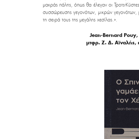
μακράς πάλης, όπως θα έλεγαν οι Τροτς-Κύστε
συσσώρευσης γεγονότων, μικρών γεγονότων,
τη σειρά τους της μεγάλης χεσίλας.».
Jean-Bernard Pouy
μτφρ. Ζ. Δ. Αϊναλής,