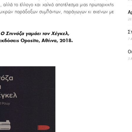
ς, αλλά το έλλογο και χαλκό αποτέλεσμα μιας πρωταρχικής
 μικρών παράδοξων συμβάντων, παράγωγων κι εκείνων με
Α
28
Σ
,
Ο Σπινόζα γαμάει τον Χέγκελ
,
7 
 εκδόσεις Oposito, Αθήνα, 2018
.
Ο
3 