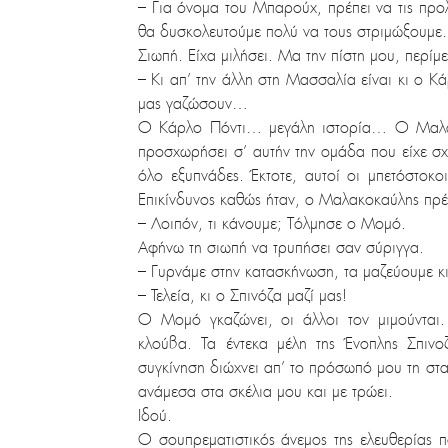
– Για όνομα του Μπαρούχ, πρέπει να τις πρ
θα δυσκολευτούμε πολύ να τους στριμώξουμ
Σιωπή. Είχα μιλήσει. Μα την πίστη μου, περίμε
– Κι απ’ την άλλη στη Μασσαλία είναι κι ο Κάρ
μας γαζώσουν…
Ο Κάρλο Πόντι… μεγάλη ιστορία… Ο Μαλακοκ
προσχωρήσει σ’ αυτήν την ομάδα που είχε σ
όλο εξυπνάδες. Έκτοτε, αυτοί οι μπετόστοκοι
Επικίνδυνος καθώς ήταν, ο Μαλακοκαύλης πρ
– Λοιπόν, τι κάνουμε; Τόλμησε ο Μομό.
Αφήνω τη σιωπή να τρυπήσει σαν σύριγγα.
– Γυρνάμε στην κατασκήνωση, τα μαζεύουμε κ
– Τελεία, κι ο Σπινόζα μαζί μας!
Ο Μομό γκαζώνει, οι άλλοι τον μιμούνται.
κλούβα. Τα έντεκα μέλη της Ένοπλης Σπιν
συγκίνηση διώχνει απ’ το πρόσωπό μου τη στα
ανάμεσα στα σκέλια μου και με τρώει.
Ιδού.
Ο σουπρεματιστικός άνεμος της ελευθερίας π