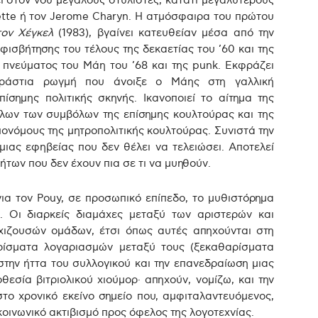
ει στον νου μεγάλους στυλίστες, κατάτι μεγαλύτερούς
cette ή τον Jerome Charyn. Η ατμόσφαιρα του πρώτου
τον Χέγκελ
(1983), βγαίνει κατευθείαν μέσα από την
ισβήτησης του τέλους της δεκαετίας του ’60 και της
υ πνεύματος του Μάη του ’68 και της punk. Εκφράζει
τεράστια ρωγμή που άνοιξε ο Μάης στη γαλλική
ίσημης πολιτικής σκηνής. Ικανοποιεί το αίτημα της
λων των συμβόλων της επίσημης κουλτούρας και της
ονόμους της μητροπολιτικής κουλτούρας. Συνιστά την
ιας εφηβείας που δεν θέλει να τελειώσει. Αποτελεί
των που δεν έχουν πια σε τι να μυηθούν.
ια τον Pouy, σε προσωπικό επίπεδο, το μυθιστόρημα
. Οι διαρκείς διαμάχες μεταξύ των αριστερών και
ρχιζουσών ομάδων, έτσι όπως αυτές απηχούνται στη
ρίσματα λογαριασμών μεταξύ τους (ξεκαθαρίσματα
ην ήττα του συλλογικού και την επανεδραίωση μιας
θεσία βιτριολικού χιούμορ· απηχούν, νομίζω, και την
ο χρονικό εκείνο σημείο που, αμφιταλαντευόμενος,
κοινωνικό ακτιβισμό προς όφελος της λογοτεχνίας.