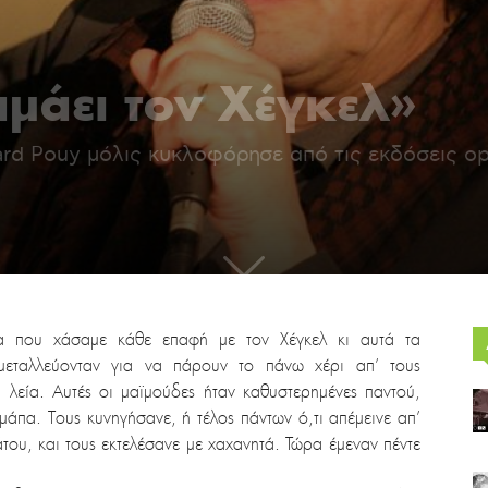
αμάει τον Χέγκελ»
ard Pouy μόλις κυκλοφόρησε από τις εκδόσεις οp
α που χάσαμε κάθε επαφή με τον Χέγκελ κι αυτά τα
μεταλλεύονταν για να πάρουν το πάνω χέρι απ’ τους
 λεία. Αυτές οι μαϊμούδες ήταν καθυστερημένες παντού,
μάπα. Τους κυνηγήσανε, ή τέλος πάντων ό,τι απέμεινε απ’
του, και τους εκτελέσανε με χαχανητά. Τώρα έμεναν πέντε