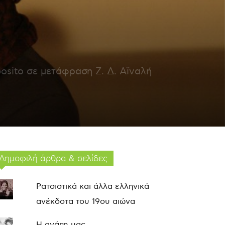
osito σε μετάφραση Ζ. Δ. Αϊναλή
Δημοφιλή άρθρα & σελίδες
Ρατσιστικά και άλλα ελληνικά
ανέκδοτα του 19ου αιώνα
Η αγάπη μας