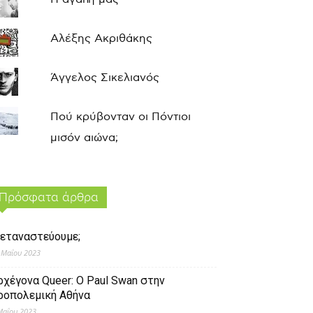
Αλέξης Ακριθάκης
Άγγελος Σικελιανός
Πού κρύβονταν οι Πόντιοι
μισόν αιώνα;
Πρόσφατα άρθρα
εταναστεύουμε;
 Μαΐου 2023
ρχέγονα Queer: O Paul Swan στην
ροπολεμική Αθήνα
Μαΐου 2023