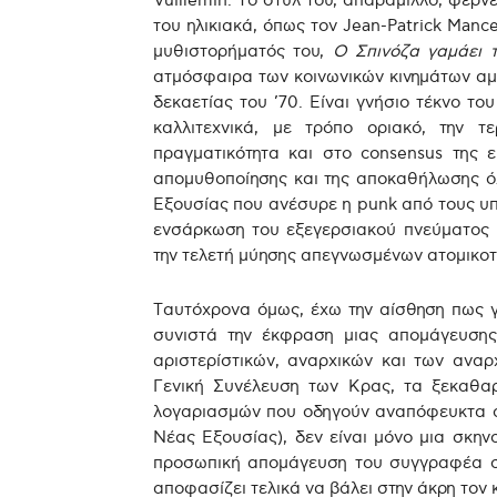
Vuillemin. Το στυλ του, απαράμιλλο, φέρν
του ηλικιακά, όπως τον Jean-Patrick Man
μυθιστορήματός του,
Ο Σπινόζα γαμάει 
ατμόσφαιρα των κοινωνικών κινημάτων αμφ
δεκαετίας του ’70. Είναι γνήσιο τέκνο το
καλλιτεχνικά, με τρόπο οριακό, την 
πραγματικότητα και στο consensus της επ
απομυθοποίησης και της αποκαθήλωσης ό
Εξουσίας που ανέσυρε η punk από τους υπ
ενσάρκωση του εξεγερσιακού πνεύματος μ
την τελετή μύησης απεγνωσμένων ατομικοτή
Ταυτόχρονα όμως, έχω την αίσθηση πως γ
συνιστά την έκφραση μιας απομάγευσης
αριστερίστικών, αναρχικών και των ανα
Γενική Συνέλευση των Κρας, τα ξεκαθα
λογαριασμών που οδηγούν αναπόφευκτα στ
Νέας Εξουσίας), δεν είναι μόνο μια σκηνο
προσωπική απομάγευση του συγγραφέα στ
αποφασίζει τελικά να βάλει στην άκρη τον 