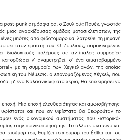
ια post-punk ατμόσφαιρα, ο Ζουλιούς Πουέκ, γνωστός
ός μιας αναρχίζουσας ομάδας μοτοσικλετιστών, της
μένες μπότες από φιδοτόμαρο και λατρεύει τη μηχανή
χαρίσει στον εραστή του. Ο Ζουλιούς, παρακινημένος
ι διαδοχικούς πολέμους σε αντίπαλες συμμορίες
υ κατορθώσει ν’ αναμετρηθεί, σ’ ένα αιματοβαμμένο
ral», με τη συμμορία των Χεγκελιανών, της οποίας
ροσωπική του Νέμεσις, ο επονομαζόμενος Χέγκελ, που
νόζα, μ’ ένα Καλάσνικωφ στα χέρια, θα επιχειρήσει να
 εποχή. Μια εποχή ελευθεριότητας και αμφισβήτησης.
ν υφίσταται και που αν υφίστατο θα θεωρούταν το
σμού ενός οικονομικού συστήματος που -ιστορικά-
μίας στην ποινικοποίησή της. Το άλλοτε σκοτεινό και
ο- χιούμορ του, θυμίζει το χιούμορ του Édika και του