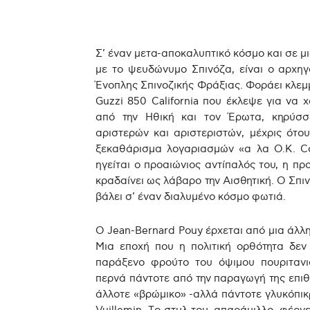
Σ’ έναν μετα-αποκαλυπτικό κόσμο και σε μ
με το ψευδώνυμο Σπινόζα, είναι ο αρχηγ
Ένοπλης Σπινοζικής Φράξιας. Φοράει κλεμ
Guzzi 850 California που έκλεψε για να 
από την Ηθική και τον Έρωτα, κηρύσσε
αριστερών και αριστεριστών, μέχρις ότο
ξεκαθάρισμα λογαριασμών «α λα O.K. Cor
ηγείται ο προαιώνιος αντίπαλός του, η π
κραδαίνει ως λάβαρο την Αισθητική. Ο Σπι
βάλει σ’ έναν διαλυμένο κόσμο φωτιά.
Ο Jean-Bernard Pouy έρχεται από μια άλλη
Μια εποχή που η πολιτική ορθότητα δε
παράξενο φρούτο του όψιμου πουριτανι
περνά πάντοτε από την παραγωγή της επιθυ
άλλοτε «βρώμικο» -αλλά πάντοτε γλυκόπικρ