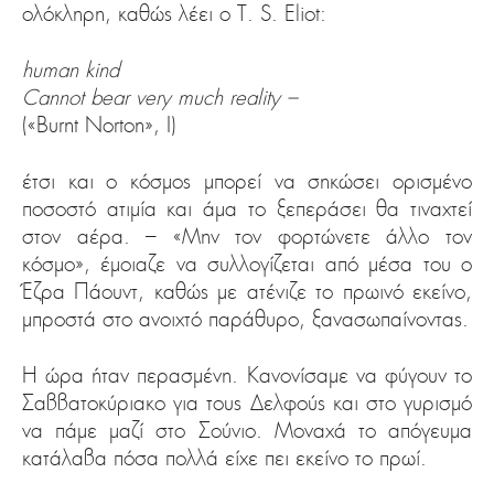
ολόκληρη, καθώς λέει ο T. S. Eliot:
human kind
Cannot bear very much reality –
(«Burnt Norton», Ι)
έτσι και ο κόσμος μπορεί να σηκώσει ορισμένο
ποσοστό ατιμία και άμα το ξεπεράσει θα τιναχτεί
στον αέρα. – «Μην τον φορτώνετε άλλο τον
κόσμο», έμοιαζε να συλλογίζεται από μέσα του ο
Έζρα Πάουντ, καθώς με ατένιζε το πρωινό εκείνο,
μπροστά στο ανοιχτό παράθυρο, ξανασωπαίνοντας.
Η ώρα ήταν περασμένη. Κανονίσαμε να φύγουν το
Σαββατοκύριακο για τους Δελφούς και στο γυρισμό
να πάμε μαζί στο Σούνιο. Μοναχά το απόγευμα
κατάλαβα πόσα πολλά είχε πει εκείνο το πρωί.