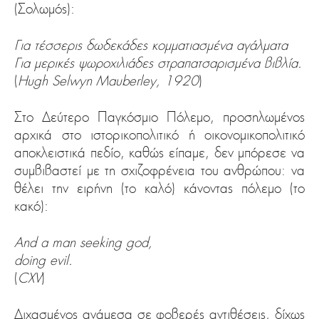
(Σολωμός):
Για τέσσερις δωδεκάδες κομματιασμένα αγάλματα
Για μερικές ψωροχιλιάδες στραπατσαρισμένα βιβλία.
(
Hugh Selwyn Mauberley, 1920
)
Στο Δεύτερο Παγκόσμιο Πόλεμο, προσηλωμένος
αρχικά στο ιστορικοπολιτικό ή οικονομικοπολιτικό
αποκλειστικά πεδίο, καθώς είπαμε, δεν μπόρεσε να
συμβιβαστεί με τη σχιζοφρένεια του ανθρώπου: να
θέλει την ειρήνη (το καλό) κάνοντας πόλεμο (το
κακό):
And a man seeking god,
doing evil.
(
CXV
)
Διχασμένος ανάμεσα σε φοβερές αντιθέσεις, δίχως