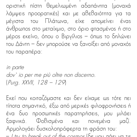
οριστική πίστη θεμελιωμένη αδαπάνητα (μοναχά
λάμψεις προορατικές) και με αβεβαιότητα για τα
μέγιστα του Πλάτωνα, είχε απομείνει ένας
άνθρωπος στο μεταίχμιο, στο όριο φτασμένος ή στο
μέρος εκείνο, όπου ο Βιργίλιος – όπως το δηλώνει
του Δάντη – δεν μπορούσε να ξανοίξει από μοναχός
του παραπέρα:
in parte
dov` io per me più oltre non discerno.
(
Purg. XXVII, 128 – 129
)
Εκεί που κοιταζόμαστε και δεν είχαμε ως τότε πει
τίποτα σημαντικό, έξω από μερικές φιλοφρονήσεις ή
ένα δυο προσωπικές παρατηρήσεις, μου μιλάει
ξαφνικά. Φοβισμένα και πονεμένα μαζί.
Αρμολογάει δυσκολοπρόφερτα τη φράση του:
–
I try to break out of the cosmos
(δε μου πάει να τις