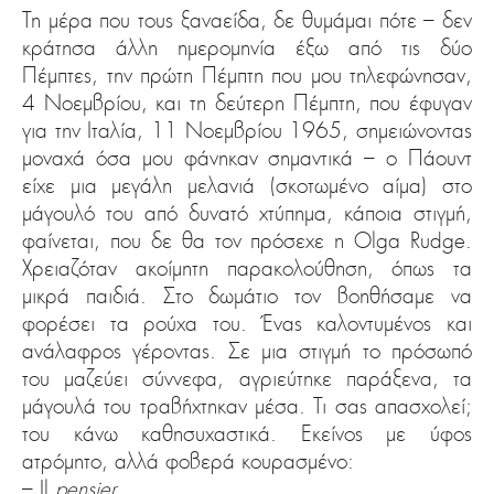
Τη μέρα που τους ξαναείδα, δε θυμάμαι πότε – δεν
κράτησα άλλη ημερομηνία έξω από τις δύο
Πέμπτες, την πρώτη Πέμπτη που μου τηλεφώνησαν,
4 Νοεμβρίου, και τη δεύτερη Πέμπτη, που έφυγαν
για την Ιταλία, 11 Νοεμβρίου 1965, σημειώνοντας
μοναχά όσα μου φάνηκαν σημαντικά – ο Πάουντ
είχε μια μεγάλη μελανιά (σκοτωμένο αίμα) στο
μάγουλό του από δυνατό χτύπημα, κάποια στιγμή,
φαίνεται, που δε θα τον πρόσεχε η Olga Rudge.
Χρειαζόταν ακοίμητη παρακολούθηση, όπως τα
μικρά παιδιά. Στο δωμάτιο τον βοηθήσαμε να
φορέσει τα ρούχα του. Ένας καλοντυμένος και
ανάλαφρος γέροντας. Σε μια στιγμή το πρόσωπό
του μαζεύει σύννεφα, αγριεύτηκε παράξενα, τα
μάγουλά του τραβήχτηκαν μέσα. Τι σας απασχολεί;
του κάνω καθησυχαστικά. Εκείνος με ύφος
ατρόμητο, αλλά φοβερά κουρασμένο:
– Il
pensier…