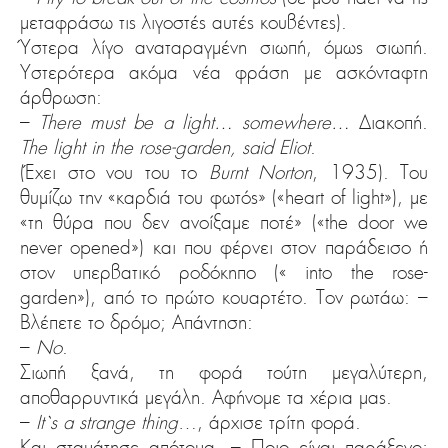
μεταφράσω τις λιγοστές αυτές κουβέντες).
Ύστερα λίγο αναταραγμένη σιωπή, όμως σιωπή.
Υστερότερα ακόμα νέα φράση με ασκόνταφτη
άρθρωση:
–
There must be a light… somewhere…
Διακοπή.
The light in the rose-garden, said Eliot
.
(Έχει στο νου του το
Burnt Norton
, 1935). Του
θυμίζω την «καρδιά του φωτός» («heart of light»), με
«τη θύρα που δεν ανοίξαμε ποτέ» («the door we
never opened») και που φέρνει στον παράδεισο ή
στον υπερβατικό ροδόκηπο (« into the rose-
garden»), από το πρώτο κουαρτέτο. Τον ρωτάω: –
Βλέπετε το δρόμο; Απάντηση:
–
No
.
Σιωπή ξανά, τη φορά τούτη μεγαλύτερη,
αποθαρρυντικά μεγάλη. Αφήνομε τα χέρια μας.
–
It`s a strange thing
…, άρχισε τρίτη φορά.
Και σταμάτησε απότομα. – Ποιο είναι παράξενο;