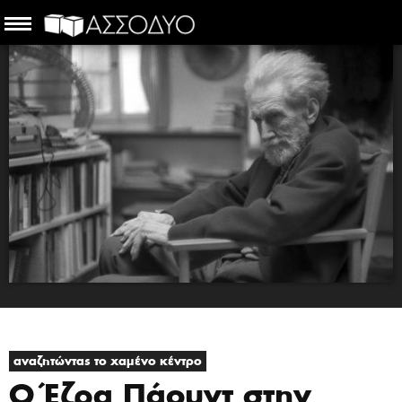
αναζητώντας το χαμένο κέντρο
O Έζρα Πάουντ στην