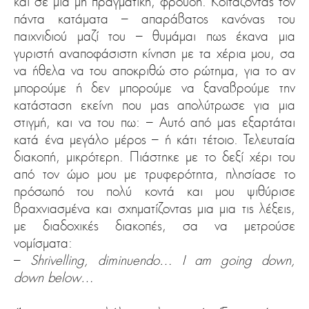
και σε μια μη πραγματική, φρούδη. Κοιτάζοντάς τον
πάντα κατάματα – απαράβατος κανόνας του
παιχνιδιού μαζί του – θυμάμαι πως έκανα μια
γυριστή αναποφάσιστη κίνηση με τα χέρια μου, σα
να ήθελα να του αποκριθώ στο ρώτημα, για το αν
μπορούμε ή δεν μπορούμε να ξαναβρούμε την
κατάσταση εκείνη που μας απολύτρωσε για μια
στιγμή, και να του πω: – Αυτό από μας εξαρτάται
κατά ένα μεγάλο μέρος – ή κάτι τέτοιο. Τελευταία
διακοπή, μικρότερη. Πιάστηκε με το δεξί χέρι του
από τον ώμο μου με τρυφερότητα, πλησίασε το
πρόσωπό του πολύ κοντά και μου ψιθύρισε
βραχνιασμένα και σχηματίζοντας μια μια τις λέξεις,
με διαδοχικές διακοπές, σα να μετρούσε
νομίσματα:
–
Shrivelling, diminuendo… I am going down,
down below…