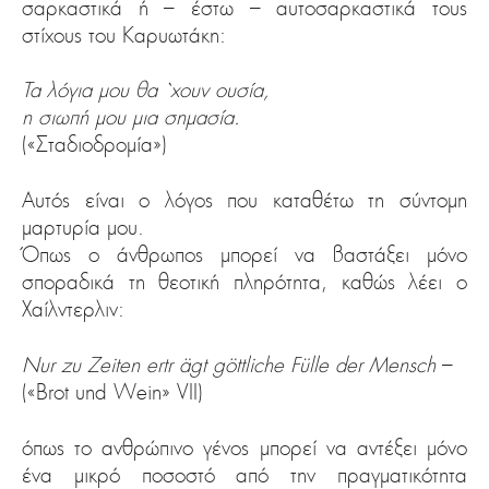
σαρκαστικά ή – έστω – αυτοσαρκαστικά τους
στίχους του Καρυωτάκη:
Τα λόγια μου θα `χουν ουσία,
η σιωπή μου μια σημασία.
(«Σταδιοδρομία»)
Αυτός είναι ο λόγος που καταθέτω τη σύντομη
μαρτυρία μου.
Όπως ο άνθρωπος μπορεί να βαστάξει μόνο
σποραδικά τη θεοτική πληρότητα, καθώς λέει ο
Χαίλντερλιν:
Nur zu Zeiten ertr ägt göttliche Fülle der Mensch
–
(«Brot und Wein» VII)
όπως το ανθρώπινο γένος μπορεί να αντέξει μόνο
ένα μικρό ποσοστό από την πραγματικότητα