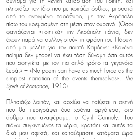
σύντομα για τη γενική κατάσταση του ποιητή, και
πλησιάζω τον ίδιο που με κοιτάζει όρθιος, μπροστά
από το ανοιγμένο παράθυρο, με την Ακρόπολη
πίσω του κρεμασμένη στη μέση στον ουρανό. (Όσοι
φαντάζονται «ποιητικά» την Ακρόπολη πάντα, δεν
έχουν παρά να συλλογιστούν τη φράση του Πάουντ
από μια μελέτη για τον ποιητή Καμόενς: «Κανένα
ποίημα δεν μπορεί να έχει τόση δύναμη όση αυτός
που αφηγιέται με τον πιο απλό τρόπο τα γεγονότα
ξερά.» – «No poem can have as much force as the
simplest narration of the events themselves»,
The
Spirit of Romance
, 1910).
Πλησιάζω λοιπόν, και αρχίζει να παίζεται η σκηνή
που θα περιγράψει δυο χρόνια αργότερα, στο
άρθρο που αναφέραμε, ο Cyril Connoly. Του
πιάνω συγκινημένος τα χέρια, κρατάει και αυτός τα
δικά μου σφιχτά, και κοιταζόμαστε κατάματα ώρα