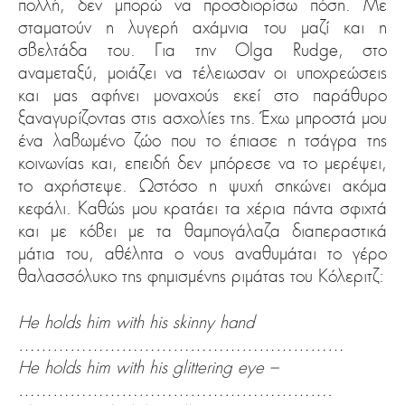
πολλή, δεν μπορώ να προσδιορίσω πόση. Με
σταματούν η λυγερή αχάμνια του μαζί και η
σβελτάδα του. Για την Olga Rudge, στο
αναμεταξύ, μοιάζει να τέλειωσαν οι υποχρεώσεις
και μας αφήνει μοναχούς εκεί στο παράθυρο
ξαναγυρίζοντας στις ασχολίες της. Έχω μπροστά μου
ένα λαβωμένο ζώο που το έπιασε η τσάγρα της
κοινωνίας και, επειδή δεν μπόρεσε να το μερέψει,
το αχρήστεψε. Ωστόσο η ψυχή σηκώνει ακόμα
κεφάλι. Καθώς μου κρατάει τα χέρια πάντα σφιχτά
και με κόβει με τα θαμπογάλαζα διαπεραστικά
μάτια του, αθέλητα ο νους αναθυμάται το γέρο
θαλασσόλυκο της φημισμένης ριμάτας του Κόλεριτζ:
He holds him with his skinny hand
…………………………………………………
He holds him with his glittering eye –
……………………………………………….