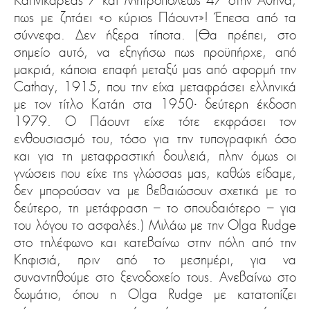
Καπνικαρέας 7 και Μητροπόλεως 47 στην Αθήνα,
πως με ζητάει «ο κύριος Πάουντ»! Έπεσα από τα
σύννεφα. Δεν ήξερα τίποτα. (Θα πρέπει, στο
σημείο αυτό, να εξηγήσω πως προϋπήρχε, από
μακριά, κάποια επαφή μεταξύ μας από αφορμή την
Cathay, 1915, που την είχα μεταφράσει ελληνικά
με τον τίτλο Κατάη στα 1950∙ δεύτερη έκδοση
1979. Ο Πάουντ είχε τότε εκφράσει τον
ενθουσιασμό του, τόσο για την τυπογραφική όσο
και για τη μεταφραστική δουλειά, πλην όμως οι
γνώσεις που είχε της γλώσσας μας, καθώς είδαμε,
δεν μπορούσαν να με βεβαιώσουν σχετικά με το
δεύτερο, τη μετάφραση – το σπουδαιότερο – για
του λόγου το ασφαλές.) Μιλάω με την Olga Rudge
στο τηλέφωνο και κατεβαίνω στην πόλη από την
Κηφισιά, πριν από το μεσημέρι, για να
συναντηθούμε στο ξενοδοχείο τους. Ανεβαίνω στο
δωμάτιο, όπου η Olga Rudge με κατατοπίζει