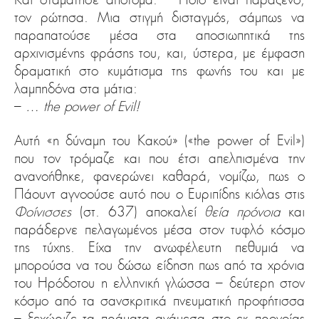
τον ρώτησα. Μια στιγμή δισταγμός, σάμπως να
παραπατούσε μέσα στα αποσιωπητικά της
αρχινισμένης φράσης του, και, ύστερα, με έμφαση
δραματική στο κυμάτισμα της φωνής του και με
λαμπηδόνα στα μάτια:
–
… the power of Evil!
Αυτή «η δύναμη του Κακού» («the power of Evil»)
που τον τρόμαζε και που έτσι απελπισμένα την
ανανοήθηκε, φανερώνει καθαρά, νομίζω, πως ο
Πάουντ αγνοούσε αυτό που ο Ευριπίδης κιόλας στις
Φοίνισσες
(στ. 637) αποκαλεί
θεία πρόνοια
και
παράδερνε πελαγωμένος μέσα στον τυφλό κόσμο
της τύχης. Είχα την ανωφέλευτη πεθυμιά να
μπορούσα να του δώσω είδηση πως από τα χρόνια
του Ηρόδοτου η ελληνική γλώσσα – δεύτερη στον
κόσμο από τα σανσκριτικά πνευματική προφήτισσα
– ξεχώριζε τα πράματα ανάμεσα στο εκ προνοίας