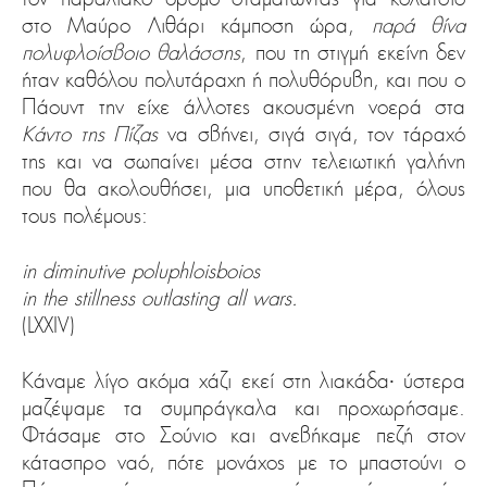
στο Μαύρο Λιθάρι κάμποση ώρα,
παρά θίνα
πολυφλοίσβοιο θαλάσσης
, που τη στιγμή εκείνη δεν
ήταν καθόλου πολυτάραχη ή πολυθόρυβη, και που ο
Πάουντ την είχε άλλοτες ακουσμένη νοερά στα
Κάντο της Πίζας
να σβήνει, σιγά σιγά, τον τάραχό
της και να σωπαίνει μέσα στην τελειωτική γαλήνη
που θα ακολουθήσει, μια υποθετική μέρα, όλους
τους πολέμους:
in diminutive poluphloisboios
in the stillness outlasting all wars.
(LXXIV)
Κάναμε λίγο ακόμα χάζι εκεί στη λιακάδα∙ ύστερα
μαζέψαμε τα συμπράγκαλα και προχωρήσαμε.
Φτάσαμε στο Σούνιο και ανεβήκαμε πεζή στον
κάτασπρο ναό, πότε μονάχος με το μπαστούνι ο