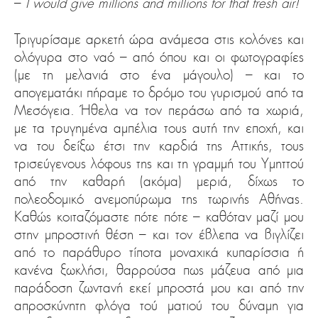
–
I would give millions and millions for that fresh air!
Τριγυρίσαμε αρκετή ώρα ανάμεσα στις κολόνες και
ολόγυρα στο ναό – από όπου και οι φωτογραφίες
(με τη μελανιά στο ένα μάγουλο) – και το
απογεματάκι πήραμε το δρόμο του γυρισμού από τα
Μεσόγεια. Ήθελα να τον περάσω από τα χωριά,
με τα τρυγημένα αμπέλια τους αυτή την εποχή, και
να του δείξω έτσι την καρδιά της Αττικής, τους
τρισεύγενους λόφους της και τη γραμμή του Υμηττού
από την καθαρή (ακόμα) μεριά, δίχως το
πολεοδομικό ανεμοπύρωμα της τωρινής Αθήνας.
Καθώς κοιταζόμαστε πότε πότε – καθόταν μαζί μου
στην μπροστινή θέση – και τον έβλεπα να βιγλίζει
από το παράθυρο τίποτα μοναχικά κυπαρίσσια ή
κανένα ξωκλήσι, θαρρούσα πως μάζευα από μια
παράδοση ζωντανή εκεί μπροστά μου και από την
απροσκύνητη φλόγα τού ματιού του δύναμη για