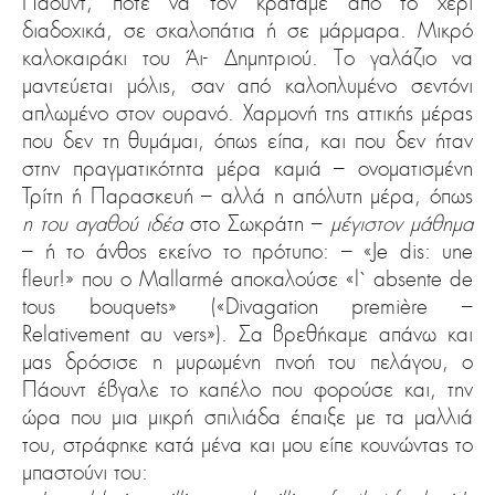
Πάουντ, πότε να τον κρατάμε από το χέρι
διαδοχικά, σε σκαλοπάτια ή σε μάρμαρα. Μικρό
καλοκαιράκι του Άι- Δημητριού. Το γαλάζιο να
μαντεύεται μόλις, σαν από καλοπλυμένο σεντόνι
απλωμένο στον ουρανό. Χαρμονή της αττικής μέρας
που δεν τη θυμάμαι, όπως είπα, και που δεν ήταν
στην πραγματικότητα μέρα καμιά – ονοματισμένη
Τρίτη ή Παρασκευή – αλλά η απόλυτη μέρα, όπως
η του αγαθού ιδέα
στο Σωκράτη –
μέγιστον μάθημα
– ή το άνθος εκείνο το πρότυπο: – «Je dis: une
fleur!» που ο Mallarmé αποκαλούσε «l` absente de
tous bouquets» («Divagation première –
Relativement au vers»). Σα βρεθήκαμε απάνω και
μας δρόσισε η μυρωμένη πνοή του πελάγου, ο
Πάουντ έβγαλε το καπέλο που φορούσε και, την
ώρα που μια μικρή σπιλιάδα έπαιξε με τα μαλλιά
του, στράφηκε κατά μένα και μου είπε κουνώντας το
μπαστούνι του: