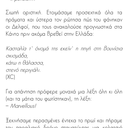
Σιωπή οριστική. Ετοιμάσαμε προσεχτικά όλα τα
πράματα και ύστερα τον ρώτησα πώς του φάνηκαν
οι Δελφοί, που τους ανακαλούσε προγνωστικά στα
Κάντο πριν ακόμα βρεθεί στην Ελλάδα:
Κασταλία τ` όνομά της εκείν` η πηγή στη βουνίσια
σκισμάδα,
κάτω η θάλασσα,
στενό περιγιάλι.
(XC)
Για απάντηση πρόφερε μοναχά μια λέξη όλη κι όλη
(και τα μάτια του φωτίστηκαν), τη λέξη:
–
Marvellous!
Ξεκινήσαμε περασμένες έντεκα το πρωί και πήραμε
τον παραλιακό δρόμο σταματώντας για κολατσιό