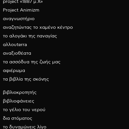
project «1887 μ.Χ»
Project Animizm
αναγνωστήριο
αναζητώντας το χαμένο κέντρο
το αλογάκι της παναγίας
αλλουterra
αναξιοθέατα
τα ασσόδυα της ζωής μας
αφιέρωμα
τα βιβλία της σκόνης
βιβλιοκροτητής
βιβλιοφάνειες
το γέλιο του νερού
δια στόματος
το δυναμώνεις λίγο