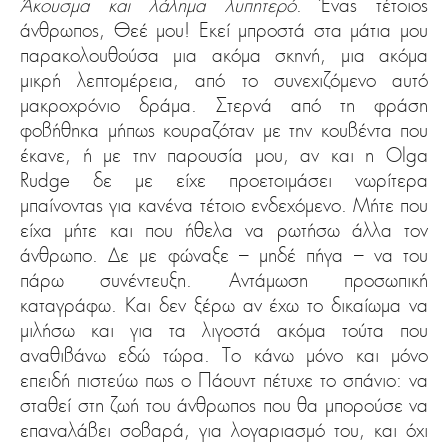
Άκουσμα και λάλημα λυπητερό
. Ένας τέτοιος
άνθρωπος, Θεέ μου! Εκεί μπροστά στα μάτια μου
παρακολουθούσα μια ακόμα σκηνή, μια ακόμα
μικρή λεπτομέρεια, από το συνεχιζόμενο αυτό
μακροχρόνιο δράμα. Στερνά από τη φράση
φοβήθηκα μήπως κουραζόταν με την κουβέντα που
έκανε, ή με την παρουσία μου, αν και η Olga
Rudge δε με είχε προετοιμάσει νωρίτερα
μπαίνοντας για κανένα τέτοιο ενδεχόμενο. Μήτε που
είχα μήτε και που ήθελα να ρωτήσω άλλα τον
άνθρωπο. Δε με φώναξε – μηδέ πήγα – να του
πάρω συνέντευξη. Αντάμωση προσωπική
καταγράφω. Και δεν ξέρω αν έχω το δικαίωμα να
μιλήσω και για τα λιγοστά ακόμα τούτα που
αναθιβάνω εδώ τώρα. Το κάνω μόνο και μόνο
επειδή πιστεύω πως ο Πάουντ πέτυχε το σπάνιο: να
σταθεί στη ζωή του άνθρωπος που θα μπορούσε να
επαναλάβει σοβαρά, για λογαριασμό του, και όχι