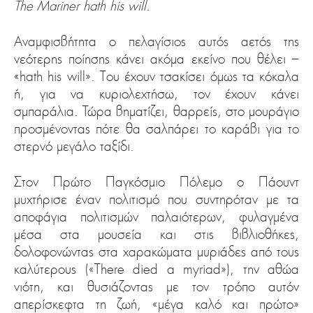
The Mariner hath his will.
Αναμφισβήτητα ο πελαγίσιος αυτός αετός της
νεότερης ποίησης κάνει ακόμα εκείνο που θέλει –
«hath his will». Του έχουν τσακίσει όμως τα κόκαλα
ή, για να κυριολεχτήσω, τον έχουν κάνει
σμπαράλια. Τώρα βηματίζει, θαρρείς, στο μουράγιο
προσμένοντας πότε θα σαλπάρει το καράβι για το
στερνό μεγάλο ταξίδι.
Στον Πρώτο Παγκόσμιο Πόλεμο ο Πάουντ
μυχτήρισε έναν πολιτισμό που συντηρόταν με τα
αποφάγια πολιτισμών παλαιότερων, φυλαγμένα
μέσα στα μουσεία και στις βιβλιοθήκες,
δολοφονώντας στα χαρακώματα μυριάδες από τους
καλύτερους («There died a myriad»), την αθώα
νιότη, και θυσιάζοντας με τον τρόπο αυτόν
απερίσκεφτα τη ζωή, «μέγα καλό και πρώτο»