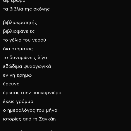
αφιέρωμα
τα βιβλία της σκόνης
βιβλιοκροτητής
βιβλιοφάνειες
το γέλιο του νερού
δια στόματος
το δυναμώνεις λίγο
εδώδιμα ψυχαγωγικά
εν γη ερήμω
έρευνα
έρωτας στην ποπκορνιέρα
έχεις γράμμα
ο ημερολόγος του μήνα
ιστορίες από τη Σαγκάη