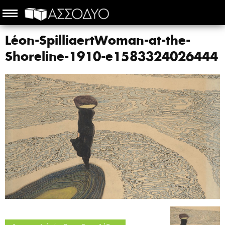
Léon-SpilliaertWoman-at-the-
Shoreline-1910-e1583324026444