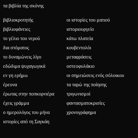
τα βιβλία της σκόνης
βιβλιοκροτητής
οι ιστορίες του ματιού
βιβλιοφάνειες
ιστοριουργείο
το γέλιο του νερού
κάτω πλατεία
δια στόματος
κουβεντολόι
το δυναμώνεις λίγο
μεταφράσεις
εδώδιμα ψυχαγωγικά
οστεοφυλάκιο
εν γη ερήμω
οι σημειώσεις ενός σόλοικου
έρευνα
τα ταρώ της ποίησης
έρωτας στην ποπκορνιέρα
τριγωνισμοί
έχεις γράμμα
φαντασματοκρισίες
ο ημερολόγος του μήνα
χρονογράφημα
ιστορίες από τη Σαγκάη