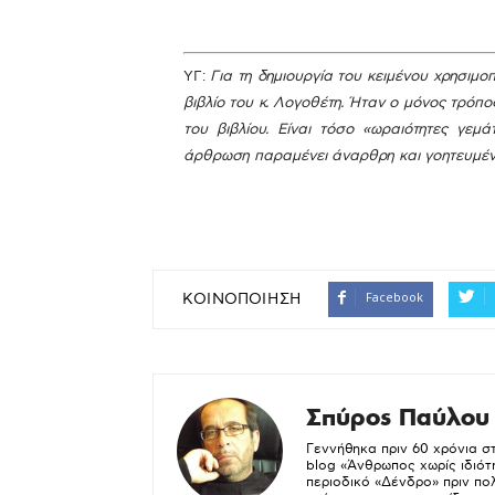
ΥΓ:
Για τη δημιουργία του κειμένου χρησιμ
βιβλίο του κ. Λογοθέτη. Ήταν ο μόνος τρό
του βιβλίου. Είναι τόσο «ωραιότητες γε
άρθρωση παραμένει άναρθρη και γοητευμέν
Facebook
ΚΟΙΝΟΠΟΙΗΣΗ
Σπύρος Παύλου
Γεννήθηκα πριν 60 χρόνια σ
blog «Άνθρωπος χωρίς ιδιότ
περιοδικό «Δένδρο» πριν πολ