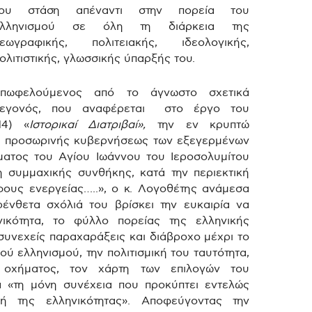
του στάση απέναντι στην πορεία του
ελληνισμού σε όλη τη διάρκεια της
εωγραφικής, πολιτειακής, ιδεολογικής,
ολιτιστικής, γλωσσικής ύπαρξής του.
Επωφελούμενος από το άγνωστο σχετικά
γεγονός, που αναφέρεται στο έργο του
14) «
Ιστορικαί Διατριβαί»,
την εν κρυπτώ
ης προσωρινής κυβερνήσεως των εξεγερμένων
ματος του Αγίου Ιωάννου του Ιεροσολυμίτου
 συμμαχικής συνθήκης, κατά την περιεκτική
ους ενεργείας…..», ο κ. Λογοθέτης ανάμεσα
ένθετα σχόλιά του βρίσκει την ευκαιρία να
νικότητα, το φύλλο πορείας της ελληνικής
 συνεχείς παραχαράξεις και διάβροχο μέχρι το
ύ ελληνισμού, την πολιτισμική του ταυτότητα,
ύ οχήματος, τον χάρτη των επιλογών του
α «τη μόνη συνέχεια που προκύπτει εντελώς
ή της ελληνικότητας». Αποφεύγοντας την