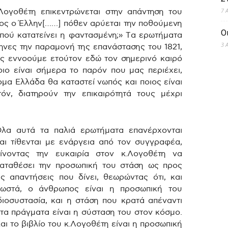
7 
ογοθέτη επικεντρώνεται στην απάντηση του
ποίος ο Έλλην[……] πόθεν αρύεται την ποθούμενη
Ο
 πού κατατείνει η φαντασμένη;» Τα ερωτήματα
3 
ηνες την παραμονή της επανάστασης του 1821,
πώς εννοούμε ετούτον εδώ τον σημερινό καιρό
οιο είναι σήμερα το παρόν που μας περιέχει,
ομα Ελλάδα θα καταστεί νωπός και ποιος είναι
ν, διατηρούν την επικαιρότητά τους μέχρι
λα αυτά τα παλιά ερωτήματα επανέρχονται
αι τίθενται με ενάργεια από τον συγγραφέα,
ίνοντας την ευκαιρία στον κ.Λογοθέτη να
αταθέσει την προσωπική του στάση ως προς
ις απαντήσεις που δίνει, θεωρώντας ότι, και
ωστά, ο άνθρωπος είναι η προσωπική του
διοσυστασία, και η στάση που κρατά απέναντι
τα πράγματα είναι η σύσταση του στον κόσμο.
αι το βιβλίο του κ.Λογοθέτη είναι η προσωπική