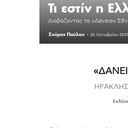
Τι εστίν η Ελ
Διαβάζοντας το «Δάνειον Έθ
Σπύρος Παύλου
-
26 Οκτωβρίου 2021
«ΔΑΝΕ
ΗΡΑΚΛΗΣ
Εκδόσε