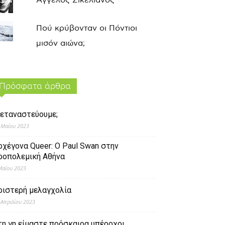
Άγγελος Σικελιανός
Πού κρύβονταν οι Πόντιοι
μισόν αιώνα;
Πρόσφατα άρθρα
εταναστεύουμε;
 Μαΐου 2023
ρχέγονα Queer: O Paul Swan στην
ροπολεμική Αθήνα
Μαΐου 2023
ριστερή μελαγχολία
 Απριλίου 2023
τη γη είμαστε πρόσκαιρα υπέροχοι