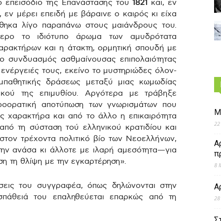
το επεισόδιο της Επανάστασης του
1821
και, εν
, εν μέρει επειδή με βάραινε ο καιρός κι είχα
θηκα λίγο παραπάνω στους μαιάνδρους του.
τερο το ιδιότυπο άρωμα των αμυδρότατα
ρακτήρων και η άτακτη, ορμητική σπουδή με
 ο συνδυασμός ασθμαίνουσας επιπολαιότητας
ς ενέργειές τους, εκείνο το μυστηριώδες όλον-
υμπαθητικής δράσεως μεταξύ μιας κωμωδίας
ικού της επιμυθίου. Αργότερα με τράβηξε
προορατική αποτύπωση των γνωρισμάτων που
Μ
ς χαρακτήρα και από το άλλο η επικαιρότητα
22
από τη σύσταση τού ελληνικού κρατιδίου και
στον τρέχοντα πολιτικό βίο των Νεοελλήνων,
Α
την ανάσα κι άλλοτε με ιλαρή αμεσότητα—για
π
ση τη θλίψη με την εγκαρτέρηση».
8 
έσεις του συγγραφέα, όπως δηλώνονται στην
Α
σπάθειά του επαληθεύεται επαρκώς από τη
28
Σ