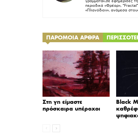
γράμματα»,σε εφημερίδες της
περιοδικά «Φρέαρ», “Fractal
«Πλανόδιον», ανάμεσα στους
ΠΑΡΟΜΟΙΑ ΑΡΘΡΑ
ΠΕΡΙΣΣΟΤ
Στη γη είμαστε
Black M
πρόσκαιρα υπέροχοι
καθρέφτ
ψηφιακ