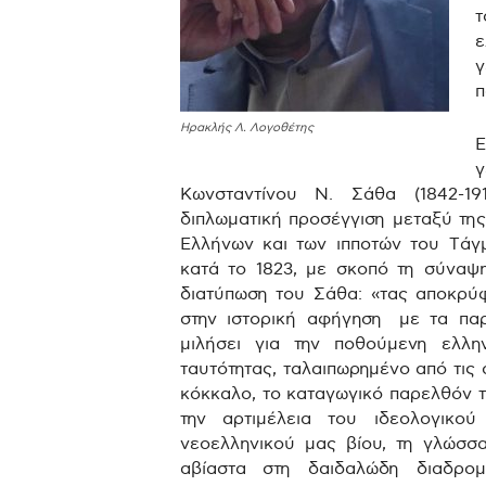
γ
π
Ηρακλής Λ. Λογοθέτης
Κωνσταντίνου Ν. Σάθα (1842-19
διπλωματική προσέγγιση μεταξύ τ
Ελλήνων και των ιπποτών του Τάγ
κατά το 1823, με σκοπό τη σύναψη
διατύπωση του Σάθα: «τας αποκρύφ
στην ιστορική αφήγηση με τα παρ
μιλήσει για την ποθούμενη ελλη
ταυτότητας, ταλαιπωρημένο από τις
κόκκαλο, το καταγωγικό παρελθόν το
την αρτιμέλεια του ιδεολογικο
νεοελληνικού μας βίου, τη γλώσσ
αβίαστα στη δαιδαλώδη διαδρομ