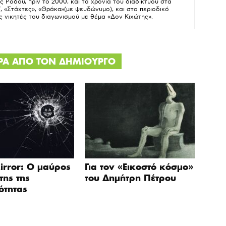
 Ρόδου, πριν το 2000, και τα χρόνια του διαδικτύου στα
”, «Στάχτες», «Θράκα»(με ψευδώνυμο), και στο περιοδικό
 νικητές του διαγωνισμού με θέμα «Δον Κιχώτης».
ΕΡΑ ΑΠΟ ΤΟΝ ΔΗΜΙΟΥΡΓΟ
irror: Ο μαύρος
Για τον «Εικοστό κόσμο»
ης της
του Δημήτρη Πέτρου
ότητας