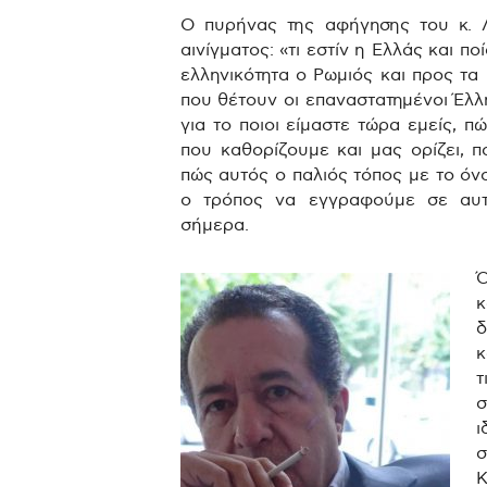
Ο πυρήνας της αφήγησης του κ. Λ
αινίγματος: «τι εστίν η Ελλάς και 
ελληνικότητα ο Ρωμιός και προς τα
που θέτουν οι επαναστατημένοι Έλλ
για το ποιοι είμαστε τώρα εμείς, 
που καθορίζουμε και μας ορίζει, π
πώς αυτός ο παλιός τόπος με το όν
ο τρόπος να εγγραφούμε σε αυτό
σήμερα.
Ό
κ
δ
κ
τ
σ
ι
σ
Κ