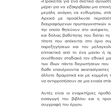
«Πρόκειται για ένα σχετικά άγνωσ
μέρει
για να
εξακριβώσω
μια εποχή
μεγάλη ανάγκη να ευθυμήσω, στά
Αρχικά με προσέλκυσε περισσό
διαγραφόμενων πρωταγωνιστικών χα
την οποία θητεύουν στο ανέφικτο,
και δόλιας βαθύτητας που διέπει τι
τίποτε που απόκειται στο όριο σ
παρεξηγήσεων και του μελαγχολ
επιτακτικά από το ένα μανίκι ή 
συνέθεσαν σταδιακά τον εθνικό μα
των ίδιων πάντα διερωτήσεων που 
δώθε επανέρχονται ακατασίγαστες 
άλλοτε δραματικά και με κομμένη 
να αντιρροπήσουν σε μια ενιαία στά
Αυτές είναι οι εναρκτήριες προθ
εισαγωγή του βιβλίου και η προ
συγγραφή του έργου.