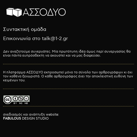
Συντακτική ομάδα
Επικοινωνία στο talk@1-2.gr
Δεν αναζητούμε συνεργάτες. Μία πρωτότυπη ιδέα όμως περί συνεργασίας θα
είναι πάντα ευπρόσδεκτη να ακουστεί και να μας διαψεύσει.
Η πλατφόρμα ΑΣΣΟΔΥΟ εκπροσωπεί μόνο το σύνολο των αρθρογράφων κι όχι
τον καθένα ξεχωριστά. Ο κάθε αρθρογράφος έχει την αποκλειστική ευθύνη των
κειμένων του.
σχεδιασμός και ανάπτυξη website:
FABULOUS
DESIGN STUDIO