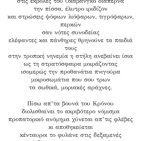
στις εκβολές του Οκαβάνγκο διαπερνά
την πίσσα, έλυτρο ιριδίζον
και στρώσεις ψόφιων λιόψαρων, τιγρόψαρων,
περκών
σαν νότες συνοδείας
ελέφαντες και πάνθηρες θρηνούνε τα παιδιά
τους
στην τροπική νηνεμία η στήλη ανεβαίνει ίσια
ως τη στρατόσφαιρα μοιράζοντας
ισομερώς την προθανάτια πνιγούρα
μικροσωμάτια που σου τρων
τα σωθικά, μοριακές αράχνες.
Πίσω απ’τα βουνά του Κρόνου
διολισθαίνει το ακριβότερο νόμισμα
προπατορικό ανόμημα χύνεται απ’τις φλέβες
κι αποθηκεύεται
κένταυροι το φυλάνε στις δεξαμενές