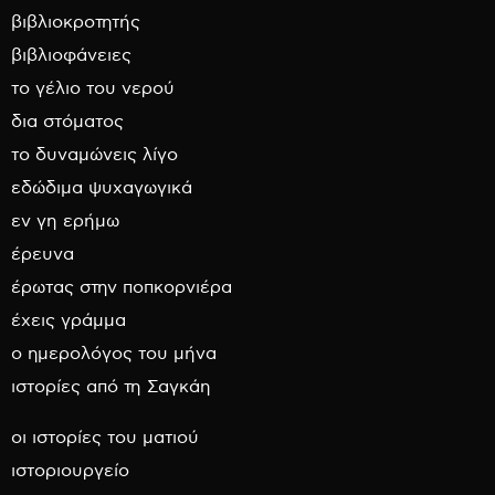
βιβλιοκροτητής
βιβλιοφάνειες
το γέλιο του νερού
δια στόματος
το δυναμώνεις λίγο
εδώδιμα ψυχαγωγικά
εν γη ερήμω
έρευνα
έρωτας στην ποπκορνιέρα
έχεις γράμμα
ο ημερολόγος του μήνα
ιστορίες από τη Σαγκάη
οι ιστορίες του ματιού
ιστοριουργείο