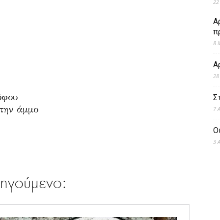
22
Α
π
8 
Α
28
όφου
Σ
την άμμο
7 
Ο
3 
ηγούμενο: