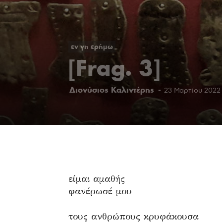
εν γη ερήμω
[Frag. 3]
Διονύσιος Καλιντέρης
-
23 Μαρτίου 2022
είμαι αμαθής
φανέρωσέ μου
τους ανθρώπους κρυφάκουσα