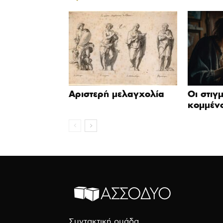
Αριστερή μελαγχολία
Οι στιγ
κομμένο
Συντακτική ομάδα