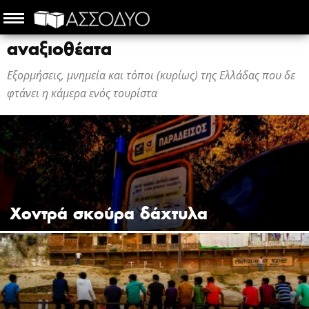
αναξιοθέατα
Εξορμήσεις, μνημεία και τόποι (κυρίως) της Ελλάδας που δε
φτάνει η κάμερα ενός τουρίστα
Χοντρά σκούρα δάχτυλα