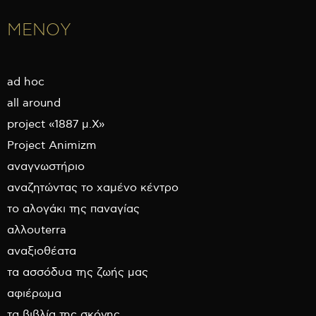
ΜΕΝΟΥ
ad hoc
all around
project «1887 μ.Χ»
Project Animizm
αναγνωστήριο
αναζητώντας το χαμένο κέντρο
το αλογάκι της παναγίας
αλλουterra
αναξιοθέατα
τα ασσόδυα της ζωής μας
αφιέρωμα
τα βιβλία της σκόνης