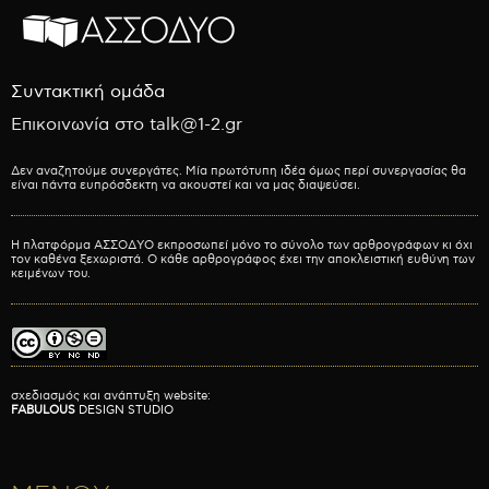
Συντακτική ομάδα
Επικοινωνία στο talk@1-2.gr
Δεν αναζητούμε συνεργάτες. Μία πρωτότυπη ιδέα όμως περί συνεργασίας θα
είναι πάντα ευπρόσδεκτη να ακουστεί και να μας διαψεύσει.
Η πλατφόρμα ΑΣΣΟΔΥΟ εκπροσωπεί μόνο το σύνολο των αρθρογράφων κι όχι
τον καθένα ξεχωριστά. Ο κάθε αρθρογράφος έχει την αποκλειστική ευθύνη των
κειμένων του.
σχεδιασμός και ανάπτυξη website:
FABULOUS
DESIGN STUDIO