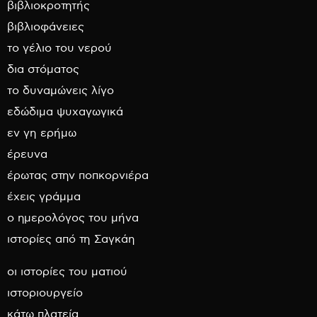
βιβλιοκροτητής
βιβλιοφάνειες
το γέλιο του νερού
δια στόματος
το δυναμώνεις λίγο
εδώδιμα ψυχαγωγικά
εν γη ερήμω
έρευνα
έρωτας στην ποπκορνιέρα
έχεις γράμμα
ο ημερολόγος του μήνα
ιστορίες από τη Σαγκάη
οι ιστορίες του ματιού
ιστοριουργείο
κάτω πλατεία