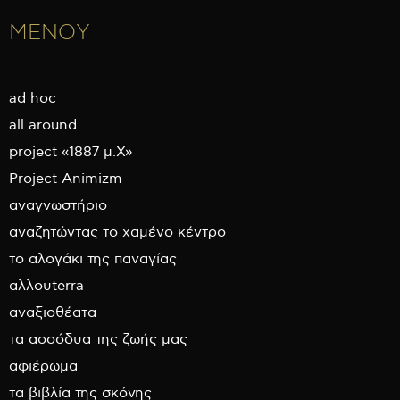
ΜΕΝΟΥ
ad hoc
all around
project «1887 μ.Χ»
Project Animizm
αναγνωστήριο
αναζητώντας το χαμένο κέντρο
το αλογάκι της παναγίας
αλλουterra
αναξιοθέατα
τα ασσόδυα της ζωής μας
αφιέρωμα
τα βιβλία της σκόνης