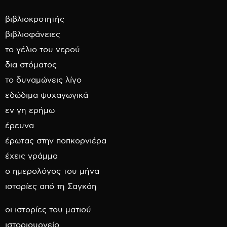
βιβλιοκροτητής
βιβλιοφάνειες
το γέλιο του νερού
δια στόματος
το δυναμώνεις λίγο
εδώδιμα ψυχαγωγικά
εν γη ερήμω
έρευνα
έρωτας στην ποπκορνιέρα
έχεις γράμμα
ο ημερολόγος του μήνα
ιστορίες από τη Σαγκάη
οι ιστορίες του ματιού
ιστοριουργείο