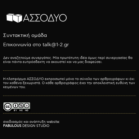
Συντακτική ομάδα
Επικοινωνία στο talk@1-2.gr
Δεν αναζητούμε συνεργάτες. Μία πρωτότυπη ιδέα όμως περί συνεργασίας θα
είναι πάντα ευπρόσδεκτη να ακουστεί και να μας διαψεύσει.
Η πλατφόρμα ΑΣΣΟΔΥΟ εκπροσωπεί μόνο το σύνολο των αρθρογράφων κι όχι
τον καθένα ξεχωριστά. Ο κάθε αρθρογράφος έχει την αποκλειστική ευθύνη των
κειμένων του.
σχεδιασμός και ανάπτυξη website:
FABULOUS
DESIGN STUDIO