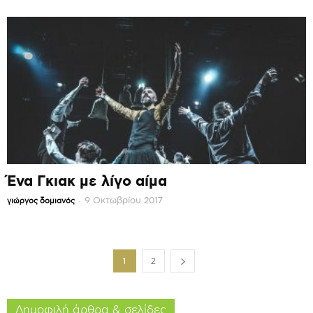
Ένα Γκιακ με λίγο αίμα
-
9 Οκτωβρίου 2017
γιώργος δομιανός
1
2
Δημοφιλή άρθρα & σελίδες