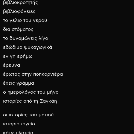
βιβλιοκροτητής
βιβλιοφάνειες
το γέλιο του νερού
δια στόματος
το δυναμώνεις λίγο
εδώδιμα ψυχαγωγικά
εν γη ερήμω
έρευνα
έρωτας στην ποπκορνιέρα
έχεις γράμμα
ο ημερολόγος του μήνα
ιστορίες από τη Σαγκάη
οι ιστορίες του ματιού
ιστοριουργείο
κάτω πλατεία