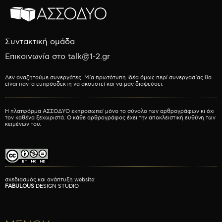
Συντακτική ομάδα
Επικοινωνία στο talk@1-2.gr
Δεν αναζητούμε συνεργάτες. Μία πρωτότυπη ιδέα όμως περί συνεργασίας θα
είναι πάντα ευπρόσδεκτη να ακουστεί και να μας διαψεύσει.
Η πλατφόρμα ΑΣΣΟΔΥΟ εκπροσωπεί μόνο το σύνολο των αρθρογράφων κι όχι
τον καθένα ξεχωριστά. Ο κάθε αρθρογράφος έχει την αποκλειστική ευθύνη των
κειμένων του.
σχεδιασμός και ανάπτυξη website:
FABULOUS
DESIGN STUDIO