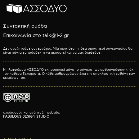
Συντακτική ομάδα
Επικοινωνία στο talk@1-2.gr
Δεν αναζητούμε συνεργάτες. Μία πρωτότυπη ιδέα όμως περί συνεργασίας θα
είναι πάντα ευπρόσδεκτη να ακουστεί και να μας διαψεύσει.
Η πλατφόρμα ΑΣΣΟΔΥΟ εκπροσωπεί μόνο το σύνολο των αρθρογράφων κι όχι
τον καθένα ξεχωριστά. Ο κάθε αρθρογράφος έχει την αποκλειστική ευθύνη των
κειμένων του.
σχεδιασμός και ανάπτυξη website:
FABULOUS
DESIGN STUDIO