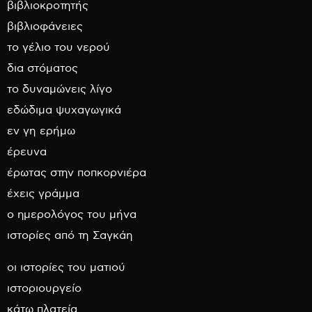
βιβλιοκροτητής
βιβλιοφάνειες
το γέλιο του νερού
δια στόματος
το δυναμώνεις λίγο
εδώδιμα ψυχαγωγικά
εν γη ερήμω
έρευνα
έρωτας στην ποπκορνιέρα
έχεις γράμμα
ο ημερολόγος του μήνα
ιστορίες από τη Σαγκάη
οι ιστορίες του ματιού
ιστοριουργείο
κάτω πλατεία