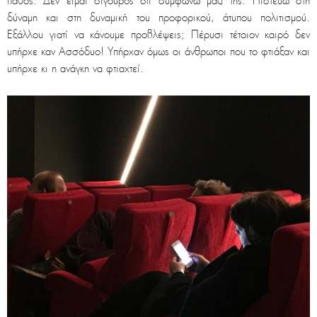
πάθος. Δεν είμαι σίγουρος ότι συμφωνώ μαζί της. Πιστεύω στη
δύναμη και στη δυναμική του προφορικού, άτυπου πολιτισμού.
Εξάλλου γιατί να κάνουμε προβλέψεις; Πέρυσι τέτοιον καιρό δεν
υπήρχε καν Ασσόδυο! Υπήρχαν όμως οι άνθρωποι που το φτιάξαν και
υπήρχε κι η ανάγκη να φτιαχτεί.