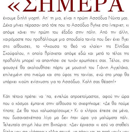
«ΣΉΜΕΡΑ
έχουμε διπλή γιορτή. Απ` τη μια, είναι η πρώτη Ασσόδυα Νύχτα μας.
Δέκα μήνες πέρασαν από τότε που το Ασσόδυο βγήκε στο ίντερνετ, κι
απόψε κάνει την πρώτη του έξοδο στην πόλη. Από την άλλη,
χαιρόμαστε που προβάλλουμε μια σπουδαία ταινία που δεν έχει βγει
στις αίθουσες, το «Άκουσα το θεό να κλαίει» της Ελπίδας
Σκούφαλου, η οποία βρίσκεται απόψε εδώ και μετά το τέλος της
προβολής μπορεί να απαντήσει σε τυχόν ερωτήσεις σας. Τέλος, στο
φουαγιέ θα ακολουθήσει πάρτυ με μουσική του Γιάννη Αγγελάκα,
επιλεγμένη στο πνεύμα και στο ύφος της ταινίας, ενώ στο μπαρ θα
υπάρχει κιούπι ενίσχυσης για το Ασσόδυο. Καλή σας θέαση!»
Κάτι τέτοια πρέπει να `πα, εντελώς απροετοίμαστος, αφού την ώρα
που ο κόσμος έμπαινε στην αίθουσα το σκεφτήκαμε: «Δε θα πούμε
τίποτα; Δε θα τους καλωσορίσουμε;» Κι ο κλήρος έπεσε σε μένα,
που δυσανασχέτησα λίγο μα δεν ήταν ώρα για μαλώματα πάλι.
Τελευταία στιγμή λέω στη Βικτώρια: «Δεν έρχεσαι κι εσύ να σταθείς
δίπλα μου σα γλάστρα;» «Μια στιγμή, να πάρω και το ποτό μου!» μου