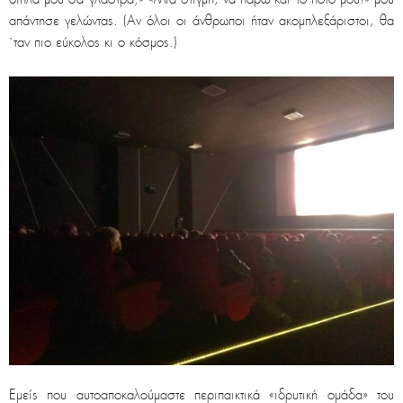
απάντησε γελώντας. (Αν όλοι οι άνθρωποι ήταν ακομπλεξάριστοι, θα
`ταν πιο εύκολος κι ο κόσμος.)
Εμείς που αυτοαποκαλούμαστε περιπαικτικά «ιδρυτική ομάδα» του