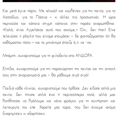
Και μετά έγινε πάρτυ. Με αλκοόλ και κουβέντες για την ταινία, για το
Ασσόδυο, για το Πάσχα – κι άλλες πιο προσωπικές. Η ώρα
περνούσε και κάποια στιγμή κάποιος στην παρέα αναρωτήθηκε:
«Καλά, είναι Αγγελάκας αυτό που ακούμε;» Όχι, δεν ήταν! Είχε
τελειώσει η playlist που είχαμε ετοιμάσει – δε φανταζόμασταν ότι θα
καθόμασταν τόσο – και το μηχάνημα έπαιζε ό,τι να `ναι.
Μπάμπη, ευχαριστούμε για τη φιλοξενία στο ΑΝΔΟΡΑ.
Ελπίδα, ευχαριστούμε για την παραχώρηση της ταινίας και την αντοχή
σου στην ανοργανωσιά μας – θα μάθουμε σιγά σιγά!
Παιδιά κάθε ηλικίας, ευχαριστούμε που ήρθατε. Δεν είδατε απλά μια
ταινία, δεν ήπιατε απλά ένα ή περισσότερα ποτά, αλλά μας
βοηθήσατε να βγάλουμε και κάνα φράγκο για τη συντήρηση και
λειτουργία του site. Χαρείτε μας τώρα, που δεν έχουμε ακόμα
διαφημίσεις κι εξαρτήσεις.