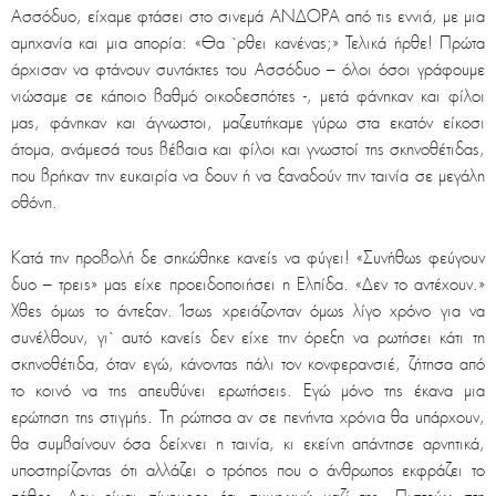
Ασσόδυο, είχαμε φτάσει στο σινεμά ΑΝΔΟΡΑ από τις εννιά, με μια
αμηχανία και μια απορία: «Θα `ρθει κανένας;» Τελικά ήρθε! Πρώτα
άρχισαν να φτάνουν συντάκτες του Ασσόδυο – όλοι όσοι γράφουμε
νιώσαμε σε κάποιο βαθμό οικοδεσπότες -, μετά φάνηκαν και φίλοι
μας, φάνηκαν και άγνωστοι, μαζευτήκαμε γύρω στα εκατόν είκοσι
άτομα, ανάμεσά τους βέβαια και φίλοι και γνωστοί της σκηνοθέτιδας,
που βρήκαν την ευκαιρία να δουν ή να ξαναδούν την ταινία σε μεγάλη
οθόνη.
Κατά την προβολή δε σηκώθηκε κανείς να φύγει! «Συνήθως φεύγουν
δυο – τρεις» μας είχε προειδοποιήσει η Ελπίδα. «Δεν το αντέχουν.»
Χθες όμως το άντεξαν. Ίσως χρειάζονταν όμως λίγο χρόνο για να
συνέλθουν, γι` αυτό κανείς δεν είχε την όρεξη να ρωτήσει κάτι τη
σκηνοθέτιδα, όταν εγώ, κάνοντας πάλι τον κονφερανσιέ, ζήτησα από
το κοινό να της απευθύνει ερωτήσεις. Εγώ μόνο της έκανα μια
ερώτηση της στιγμής. Τη ρώτησα αν σε πενήντα χρόνια θα υπάρχουν,
θα συμβαίνουν όσα δείχνει η ταινία, κι εκείνη απάντησε αρνητικά,
υποστηρίζοντας ότι αλλάζει ο τρόπος που ο άνθρωπος εκφράζει το