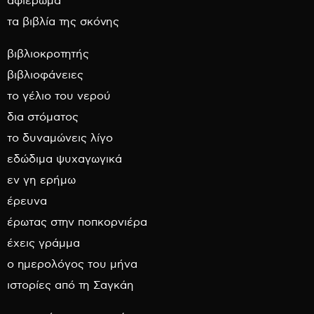
αφιέρωμα
τα βιβλία της σκόνης
βιβλιοκροτητής
βιβλιοφάνειες
το γέλιο του νερού
δια στόματος
το δυναμώνεις λίγο
εδώδιμα ψυχαγωγικά
εν γη ερήμω
έρευνα
έρωτας στην ποπκορνιέρα
έχεις γράμμα
ο ημερολόγος του μήνα
ιστορίες από τη Σαγκάη