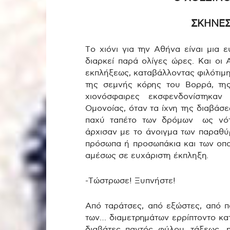
ΣΚΗΝΕΣ
Το χιόνι για την Αθήνα είναι μια 
διαρκεί παρά ολίγες ώρες. Και οι
εκπλήξεως, καταβάλλοντας φιλότιμ
της σεμνής κόρης του Βορρά, τη
χιονόσφαιρες εκσφενδονίστηκα
Ομονοίας, όταν τα ίχνη της διαβά
παχύ ταπέτο των δρόμων ως νότ
άρχισαν με το άνοιγμα των παραθύ
πρόσωπα ή προσωπάκια και των οπ
αμέσως σε ευχάριστη έκπληξη.
-Τώστρωσε! Ξυπνήστε!
Από ταράτσες, από εξώστες, από 
των… διαμετρημάτων ερρίπτοντο κατ
διαβάτες παντός φύλου, τάξεως, η