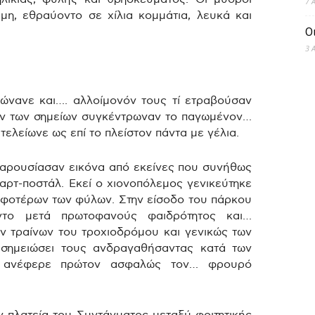
7 
μη, εθραύοντο σε χίλια κομμάτια, λευκά και
Ο
3 
ώνανε και…. αλλοίμονόν τους τί ετραβούσαν
ων των σημείων συγκέντρωναν το παγωμένον…
 τελείωνε ως επί το πλείστον πάντα με γέλια.
παρουσίασαν εικόνα από εκείνες που συνήθως
καρτ-ποστάλ. Εκεί ο χιονοπόλεμος γενικεύτηκε
μφοτέρων των φύλων. Στην είσοδο του πάρκου
εντο μετά πρωτοφανούς φαιδρότητος και…
ν τραίνων του τροχιοδρόμου και γενικώς των
 σημειώσει τους ανδραγαθήσαντας κατά των
α ανέφερε πρώτον ασφαλώς τον… φρουρό