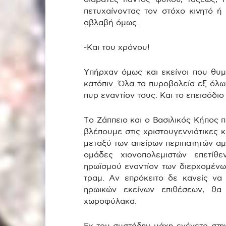
πετυχαίνοντας τον στόχο κινητό ή 
αβλαβή όμως.
-Και του χρόνου!
Υπήρχαν όμως και εκείνοι που θυμ
κατόπιν. Όλα τα πυροβολεία εξ όλ
πυρ εναντίον τους. Και το επεισόδιο
Το Ζάππειο και ο Βασιλικός Κήπος 
βλέπουμε στις χριστουγεννιάτικες 
μεταξύ των απείρων περιπατητών α
ομάδες χιονοπολεμιστών επετίθ
ηρωϊσμού εναντίον των διερχομένω
τραμ. Αν επρόκειτο δε κανείς να
ηρωικών εκείνων επιθέσεων, θ
χωροφύλακα.