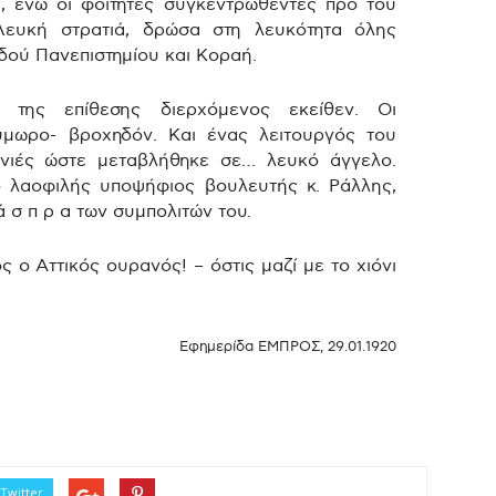
, ενώ οι φοιτητές συγκεντρωθέντες προ του
Λευκή στρατιά, δρώσα στη λευκότητα όλης
δού Πανεπιστημίου και Κοραή.
 της επίθεσης διερχόμενος εκείθεν. Οι
ύμωρο- βροχηδόν. Και ένας λειτουργός του
ονιές ώστε μεταβλήθηκε σε… λευκό άγγελο.
ο λαοφιλής υποψήφιος βουλευτής κ. Ράλλης,
 σ π ρ α των συμπολιτών του.
ς ο Αττικός ουρανός! – όστις μαζί με το χιόνι
Εφημερίδα ΕΜΠΡΟΣ, 29.01.1920
Twitter