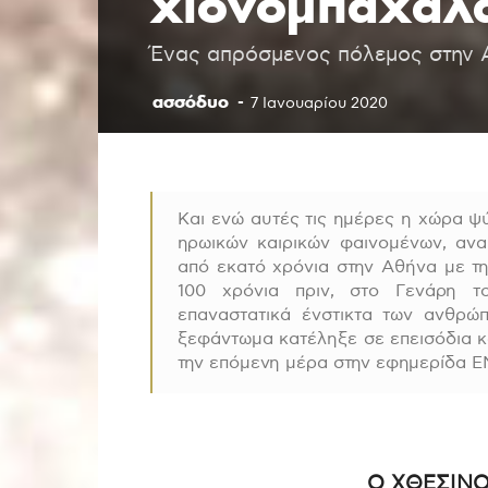
χιονομπαχαλ
Ένας απρόσμενος πόλεμος στην 
ασσόδυο
-
7 Ιανουαρίου 2020
Και ενώ αυτές τις ημέρες η χώρα ψ
ηρωικών καιρικών φαινομένων, ανα
από εκατό χρόνια στην Αθήνα με τ
100 χρόνια πριν, στο Γενάρη τ
επαναστατικά ένστικτα των ανθρώ
ξεφάντωμα κατέληξε σε επεισόδια κ
την επόμενη μέρα στην εφημερίδα 
Ο ΧΘΕΣΙΝ