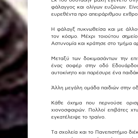
Εκ του συστάδην μάχη εγένετο στην
φάλαγγος και ολίγων ευζώνων.
Είν
ευρεθέντα προ απειράριθμου εχθρο
Η φάλαγξ πυκνωθείσα και με άλλο
τον κόσμο. Μέχρι τοιούτου σημεί
Αστυνομία και κράτησε στο τμήμα α
Μεταξύ των δοκιμασάντων την επι
ένας σοφέρ στην οδό Εδουάρδ
αυτοκίνητο και παρέσυρε ένα παιδάκι
Άλλη μεγάλη ομάδα παιδιών στην οδ
Κάθε όχημα που περνούσε ορισμ
χιονοσφαιρών.
Πολλοί επιβάτες χτ
εγκατέλειψε το τραίνο.
Τα σχολεία και το Πανεπιστήμιο δι