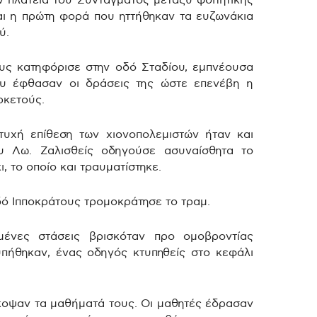
 πλατεία του Συντάγματος μεταξύ φοιτητικής
αι η πρώτη φορά που ηττήθηκαν τα ευζωνάκια
ύ.
υς κατηφόρισε στην οδό Σταδίου, εμπνέουσα
ου έφθασαν οι δράσεις της ώστε επενέβη η
ρκετούς.
τυχή επίθεση των χιονοπολεμιστών ήταν και
ου Λω.
Ζαλισθείς οδηγούσε ασυναίσθητα το
, το οποίο και τραυματίστηκε.
ό Ιπποκράτους τρομοκράτησε το τραμ.
ένες στάσεις βρισκόταν προ ομοβροντίας
υπήθηκαν, ένας οδηγός κτυπηθείς στο κεφάλι
έκοψαν τα μαθήματά τους. Οι μαθητές έδρασαν