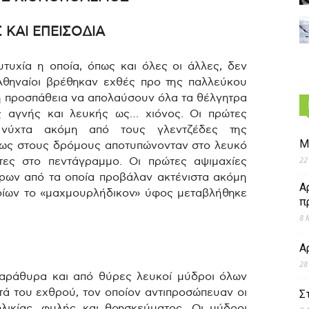
 ΚΑΙ ΕΠΕΙΣΟΔΙΑ
ευτυχία η οποία, όπως και όλες οι άλλες, δεν
 Αθηναίοι βρέθηκαν εχθές προ της παλλεύκου
η προσπάθεια να απολαύσουν όλα τα θέλγητρα
ς αγνής και λευκής ως… χιόνος. Οι πρώτες
ν νύχτα ακόμη από τους γλεντζέδες της
Μ
σεως στους δρόμους αποτυπώνονταν στο λευκό
22
ες στο πεντάγραμμο. Οι πρώτες αψιμαχίες
ρων από τα οποία προβάλαν ακτένιστα ακόμη
Α
οίων το «μαχμουρλήδικον» ύφος μεταβλήθηκε
π
8 
Α
28
παράθυρα και από θύρες λευκοί μύδροι όλων
ά του εχθρού, τον οποίον αντιπροσώπευαν οι
Σ
λικίας, φυλής και θρησκεύματος. Οι μύδροι