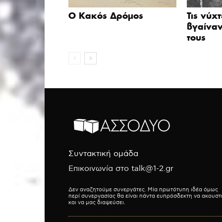
Ο Κακός Δρόμος
Τις νύχ
βγαίναν
τους
Συντακτική ομάδα
Επικοινωνία στο talk@1-2.gr
Δεν αναζητούμε συνεργάτες. Μία πρωτότυπη ιδέα όμως
περί συνεργασίας θα είναι πάντα ευπρόσδεκτη να ακουστ
και να μας διαψεύσει.