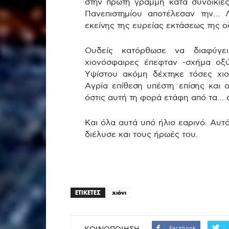
στην πρώτη γραμμή κατά συνοικίες
Πανεπιστημίου αποτέλεσαν την… 
εκείνης της ευρείας εκτάσεως της ο
Ουδείς κατόρθωσε να διαφύγει
χιονόσφαιρες έπεφταν -σχήμα οξ
Υψίστου ακόμη δέχτηκε τόσες χι
Αγρία επίθεση υπέστη επίσης και 
όστις αυτή τη φορά ετάφη από τα… ά
Και όλα αυτά υπό ήλιο εαρινό. Αυτό
διέλυσε και τους ήρωές του.
ΕΤΙΚΕΤΕΣ
χιόνι
Facebook