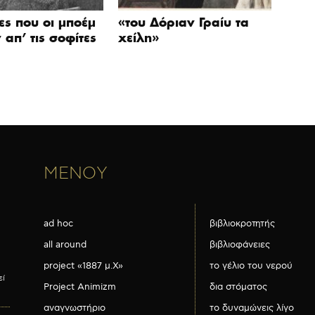
τες που οι μποέμ
«του Δόριαν Γραίυ τα
 απ’ τις σοφίτες
χείλη»
ΜΕΝΟΥ
ad hoc
βιβλιοκροτητής
all around
βιβλιοφάνειες
project «1887 μ.Χ»
το γέλιο του νερού
εί
Project Animizm
δια στόματος
αναγνωστήριο
το δυναμώνεις λίγο