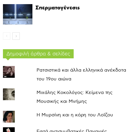
Σπερματογένεσις
Δημοφιλή άρθρα & σελίδες
Ρατσιστικά και άλλα ελληνικά ανέκδοτα
του 19ου αιώνα
Μιχάλης Κοκολόγος: Κείμενα της
Μουσικής και Μνήμης
Η Μυρσίνη και η κόρη του Λοΐζου
Εφτά αντισυμβατικές Παναγιές