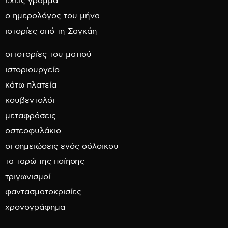
έχεις γράμμα
ο ημερολόγος του μήνα
ιστορίες από τη Σαγκάη
οι ιστορίες του ματιού
ιστοριουργείο
κάτω πλατεία
κουβεντολόι
μεταφράσεις
οστεοφυλάκιο
οι σημειώσεις ενός σόλοικου
τα ταρώ της ποίησης
τριγωνισμοί
φαντασματοκρισίες
χρονογράφημα