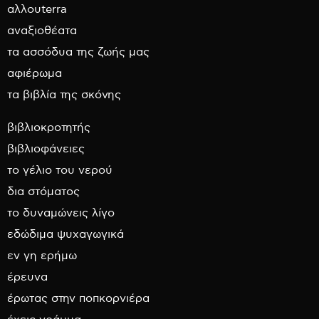
αλλουterra
αναξιοθέατα
τα ασσόδυα της ζωής μας
αφιέρωμα
τα βιβλία της σκόνης
βιβλιοκροτητής
βιβλιοφάνειες
το γέλιο του νερού
δια στόματος
το δυναμώνεις λίγο
εδώδιμα ψυχαγωγικά
εν γη ερήμω
έρευνα
έρωτας στην ποπκορνιέρα