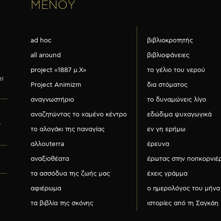
ΜΕΝΟΥ
ad hoc
βιβλιοκροτητής
all around
βιβλιοφάνειες
project «1887 μ.Χ»
το γέλιο του νερού
εί
Project Animizm
δια στόματος
αναγνωστήριο
το δυναμώνεις λίγο
αναζητώντας το χαμένο κέντρο
εδώδιμα ψυχαγωγικά
ν
το αλογάκι της παναγίας
εν γη ερήμω
αλλουterra
έρευνα
αναξιοθέατα
έρωτας στην ποπκορνιέ
τα ασσόδυα της ζωής μας
έχεις γράμμα
αφιέρωμα
ο ημερολόγος του μήνα
τα βιβλία της σκόνης
ιστορίες από τη Σαγκάη