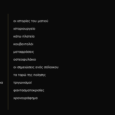
οι ιστορίες του ματιού
ιστοριουργείο
κάτω πλατεία
κουβεντολόι
μεταφράσεις
οστεοφυλάκιο
οι σημειώσεις ενός σόλοικου
τα ταρώ της ποίησης
ρα
τριγωνισμοί
φαντασματοκρισίες
χρονογράφημα