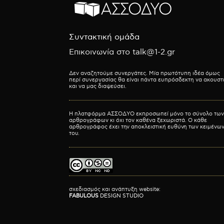
Συντακτική ομάδα
Επικοινωνία στο talk@1-2.gr
Δεν αναζητούμε συνεργάτες. Μία πρωτότυπη ιδέα όμως
περί συνεργασίας θα είναι πάντα ευπρόσδεκτη να ακουστ
και να μας διαψεύσει.
Η πλατφόρμα ΑΣΣΟΔΥΟ εκπροσωπεί μόνο το σύνολο των
αρθρογράφων κι όχι τον καθένα ξεχωριστά. Ο κάθε
αρθρογράφος έχει την αποκλειστική ευθύνη των κειμένω
του.
σχεδιασμός και ανάπτυξη website:
FABULOUS
DESIGN STUDIO