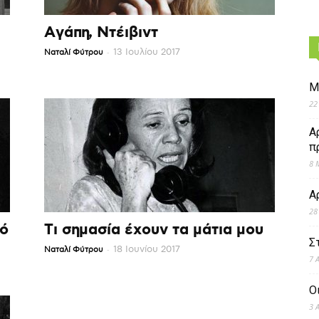
Αγάπη, Ντέιβιντ
-
13 Ιουλίου 2017
Ναταλί Φύτρου
Μ
22
Α
π
8 
Α
28
νό
Τι σημασία έχουν τα μάτια μου
Σ
-
18 Ιουνίου 2017
Ναταλί Φύτρου
7 
Ο
3 