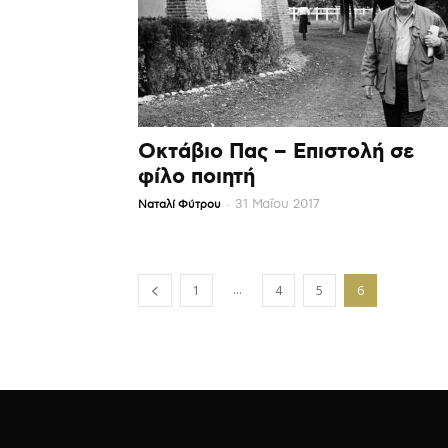
Οκτάβιο Πας – Επιστολή σε
φίλο ποιητή
-
31 Μαΐου 2017
Ναταλί Φύτρου
...
1
4
5
6